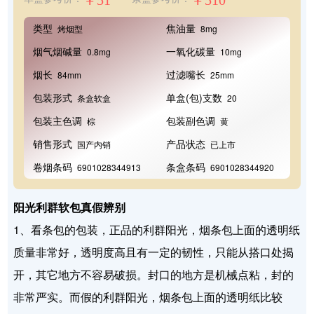
￥51
￥510
类型
焦油量
烤烟型
8mg
烟气烟碱量
一氧化碳量
0.8mg
10mg
烟长
过滤嘴长
84mm
25mm
包装形式
单盒(包)支数
条盒软盒
20
包装主色调
包装副色调
棕
黄
销售形式
产品状态
国产内销
已上市
卷烟条码
条盒条码
6901028344913
6901028344920
阳光利群软包真假辨别
1、看条包的包装，正品的利群阳光，烟条包上面的透明纸
质量非常好，透明度高且有一定的韧性，只能从搭口处揭
开，其它地方不容易破损。封口的地方是机械点粘，封的
非常严实。而假的利群阳光，烟条包上面的透明纸比较