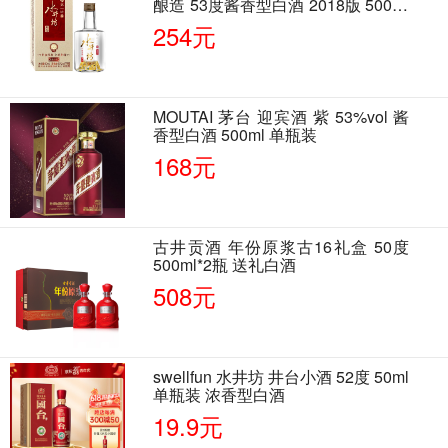
酿造 53度酱香型白酒 2018版 500ml
单瓶装
254元
MOUTAI 茅台 迎宾酒 紫 53%vol 酱
香型白酒 500ml 单瓶装
168元
古井贡酒 年份原浆古16礼盒 50度
500ml*2瓶 送礼白酒
508元
swellfun 水井坊 井台小酒 52度 50ml
单瓶装 浓香型白酒
19.9元