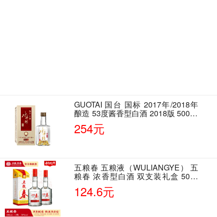
GUOTAI 国台 国标 2017年/2018年
酿造 53度酱香型白酒 2018版 500ml
单瓶装
254元
五粮春 五粮液（WULIANGYE） 五
粮春 浓香型白酒 双支装礼盒 50度
500ml*2瓶 含酒具
124.6元