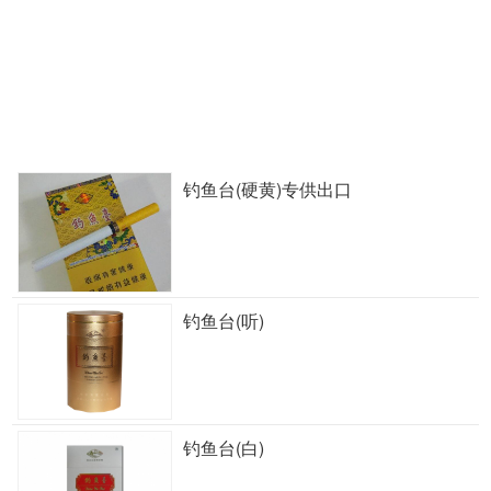
钓鱼台(硬黄)专供出口
钓鱼台(听)
钓鱼台(白)