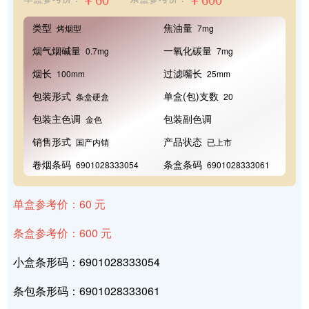
￥60
￥600
类型
焦油量
烤烟型
7mg
烟气烟碱量
一氧化碳量
0.7mg
7mg
烟长
过滤嘴长
100mm
25mm
包装形式
单盒(包)支数
条盒硬盒
20
包装主色调
包装副色调
金色
销售形式
产品状态
国产内销
已上市
卷烟条码
条盒条码
6901028333054
6901028333061
单盒参考价：60 元
条盒参考价：600 元
小盒条形码：6901028333054
条包条形码：6901028333061