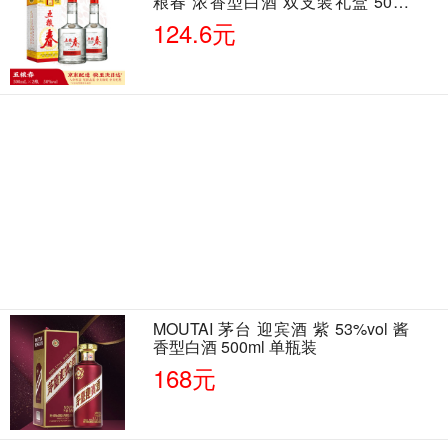
粮春 浓香型白酒 双支装礼盒 50度
500ml*2瓶 含酒具
124.6元
MOUTAI 茅台 迎宾酒 紫 53%vol 酱
香型白酒 500ml 单瓶装
168元