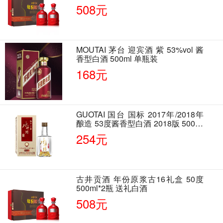
508元
MOUTAI 茅台 迎宾酒 紫 53%vol 酱
香型白酒 500ml 单瓶装
168元
GUOTAI 国台 国标 2017年/2018年
酿造 53度酱香型白酒 2018版 500ml
单瓶装
254元
古井贡酒 年份原浆古16礼盒 50度
500ml*2瓶 送礼白酒
508元