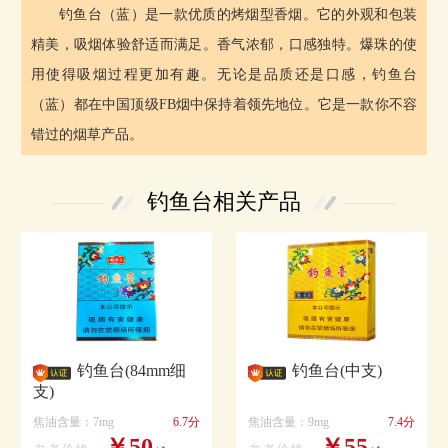
钓鱼台（蓝）是一款优质的烤烟型香烟。它的外观和包装
精美，吸烟体验舒适而满足。香气浓郁，口感独特。爆珠的使
用使得吸烟过程更加有趣。无论是品质还是口感，钓鱼台
（蓝）都在中国顶级FB烟中保持着领先地位。它是一款你不容
错过的烟草产品。
钓鱼台相关产品
钓鱼台(84mm细
钓鱼台(中支)
支)
焦油含量：7mg
6.7分
焦油含量：9mg
7.4分
￥50
￥55