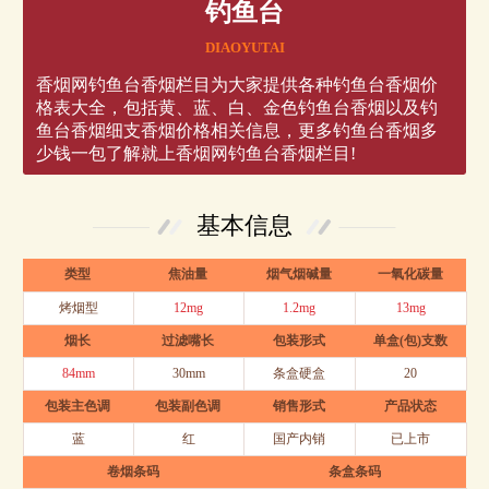
钓鱼台
DIAOYUTAI
香烟网钓鱼台香烟栏目为大家提供各种钓鱼台香烟价
格表大全，包括黄、蓝、白、金色钓鱼台香烟以及钓
鱼台香烟细支香烟价格相关信息，更多钓鱼台香烟多
少钱一包了解就上香烟网钓鱼台香烟栏目!
基本信息
类型
焦油量
烟气烟碱量
一氧化碳量
烤烟型
12mg
1.2mg
13mg
烟长
过滤嘴长
包装形式
单盒(包)支数
84mm
30mm
条盒硬盒
20
包装主色调
包装副色调
销售形式
产品状态
蓝
红
国产内销
已上市
卷烟条码
条盒条码