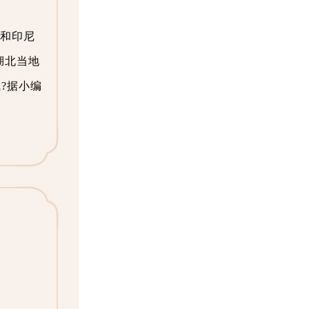
西和印尼
湖北当地
?据小编