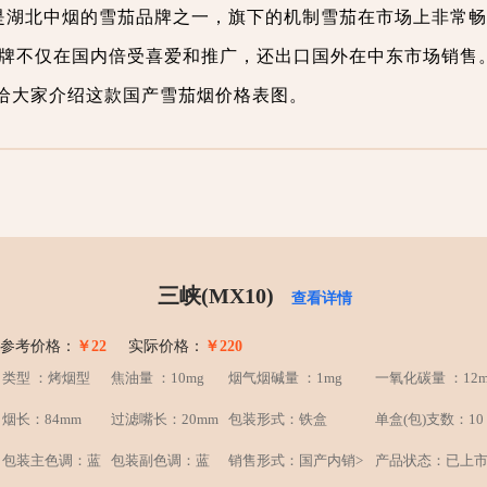
是湖北中烟的雪茄品牌之一，旗下的机制雪茄在市场上非常畅
该品牌不仅在国内倍受喜爱和推广，还出口国外在中东市场销售
将给大家介绍这款国产雪茄烟价格表图。
三峡(MX10)
查看详情
参考价格：
￥22
实际价格：
￥220
类型 ：烤烟型
焦油量 ：10mg
烟气烟碱量 ：1mg
一氧化碳量 ：12m
烟长：84mm
过滤嘴长：20mm
包装形式：铁盒
单盒(包)支数：10
包装主色调：蓝
包装副色调：蓝
销售形式：国产内销>
产品状态：已上