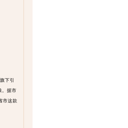
烟旗下引
粮。据市
省市这款