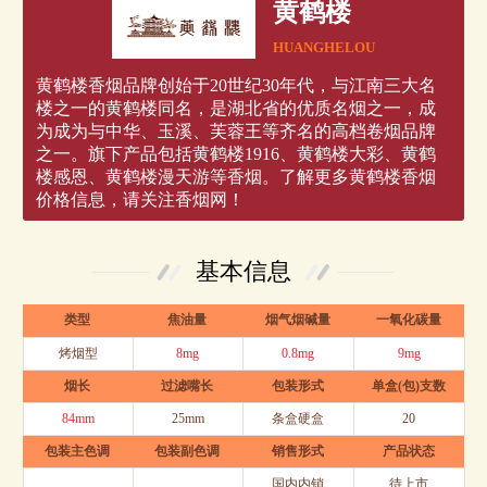
黄鹤楼
HUANGHELOU
黄鹤楼香烟品牌创始于20世纪30年代，与江南三大名
楼之一的黄鹤楼同名，是湖北省的优质名烟之一，成
为成为与中华、玉溪、芙蓉王等齐名的高档卷烟品牌
之一。旗下产品包括黄鹤楼1916、黄鹤楼大彩、黄鹤
楼感恩、黄鹤楼漫天游等香烟。了解更多黄鹤楼香烟
价格信息，请关注香烟网！
基本信息
类型
焦油量
烟气烟碱量
一氧化碳量
烤烟型
8mg
0.8mg
9mg
烟长
过滤嘴长
包装形式
单盒(包)支数
84mm
25mm
条盒硬盒
20
包装主色调
包装副色调
销售形式
产品状态
国内内销
待上市