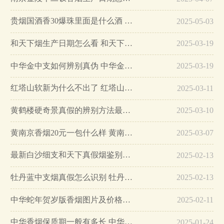
贵烟国酒香30爆珠里面是什么酒 贵烟国酒香30怎么辨别真假…
2025-05-03
和天下烟生产日期怎么看 和天下烟真假辨别方法六个方面…
2025-03-19
中华金中支如何辨别真伪 中华金中支真假烟鉴别方法…
2025-03-19
红塔山软新为什么不出了 红塔山软新烟停售原因详解…
2025-03-11
黄鹤楼硬奇景真假的辨别方法最简单版…
2025-03-10
黄南京香烟20元一包什么样 黄南京香烟真假鉴别…
2025-03-07
最新白沙细支和天下真假烟鉴别指南…
2025-02-13
牡丹蓝中支烟真假怎么识别 牡丹蓝中支烟真假鉴别带图…
2025-02-13
中华蛇年贺岁版香烟图片及价格大全…
2025-02-11
中华香烟保质期一般有多长 中华香烟保质期在哪里看的…
2025-01-24