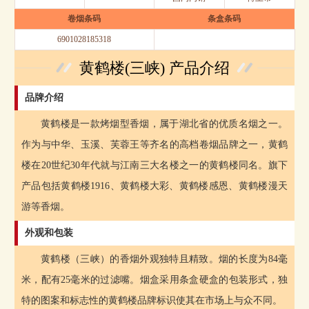
卷烟条码
条盒条码
6901028185318
黄鹤楼(三峡) 产品介绍
品牌介绍
黄鹤楼是一款烤烟型香烟，属于湖北省的优质名烟之一。
作为与中华、玉溪、芙蓉王等齐名的高档卷烟品牌之一，黄鹤
楼在20世纪30年代就与江南三大名楼之一的黄鹤楼同名。旗下
产品包括黄鹤楼1916、黄鹤楼大彩、黄鹤楼感恩、黄鹤楼漫天
游等香烟。
外观和包装
黄鹤楼（三峡）的香烟外观独特且精致。烟的长度为84毫
米，配有25毫米的过滤嘴。烟盒采用条盒硬盒的包装形式，独
特的图案和标志性的黄鹤楼品牌标识使其在市场上与众不同。