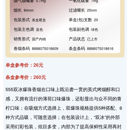
烟气烟碱量
一氧化碳量
0.7mg
7mg
烟长
过滤嘴长
84mm
25mm
包装形式
单盒(包)支数
条盒硬盒
20
包装主色调
包装副色调
蓝色
绿色
销售形式
产品状态
国产内销
已上市
卷烟条码
条盒条码
8888075018609
8888075018616
单盒参考价：26元
条盒参考价：260元
555双冰爆珠香烟在口味上既沿袭一贯的英式烤烟醇和口
感，又拥有流行的薄荷口味爆珠，还彰显出与众不同的青
柠口味；在吸烟方式选择上，双爆珠规格提供5种搭配、6
种方式品吸，可随意选择；在包装设计上，“双冰”的外部
采用幻彩包装，炫目多变，内部为了提高保鲜性采用再封