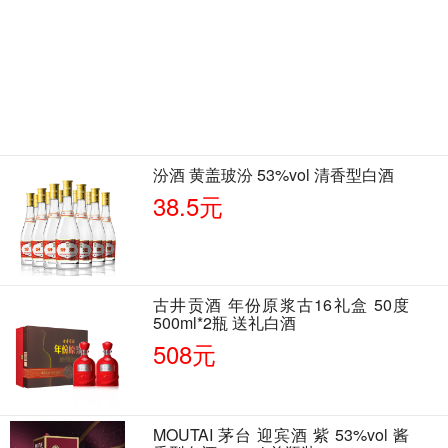
汾酒 黄盖玻汾 53%vol 清香型白酒
38.5元
古井贡酒 年份原浆古16礼盒 50度
500ml*2瓶 送礼白酒
508元
MOUTAI 茅台 迎宾酒 紫 53%vol 酱