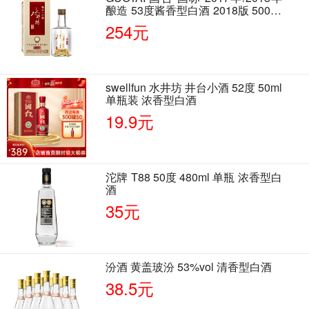
酿造 53度酱香型白酒 2018版 500ml
单瓶装
254元
swellfun 水井坊 井台小酒 52度 50ml
单瓶装 浓香型白酒
19.9元
沱牌 T88 50度 480ml 单瓶 浓香型白
酒
35元
汾酒 黄盖玻汾 53%vol 清香型白酒
38.5元