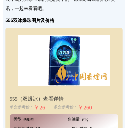
讯，一起来看看吧。
555双冰爆珠图片及价格
555（双爆冰）
查看详情
￥26
￥260
单盒参考价：
条盒参考价：
类型
焦油量
烤烟型
9mg