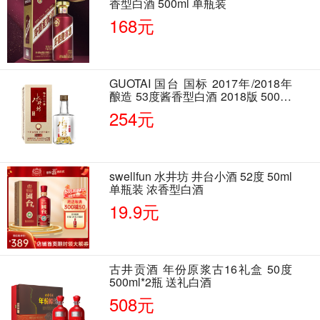
香型白酒 500ml 单瓶装
168元
GUOTAI 国台 国标 2017年/2018年
酿造 53度酱香型白酒 2018版 500ml
单瓶装
254元
swellfun 水井坊 井台小酒 52度 50ml
单瓶装 浓香型白酒
19.9元
古井贡酒 年份原浆古16礼盒 50度
500ml*2瓶 送礼白酒
508元