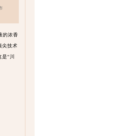
市
液的浓香
顶尖技术
是“川