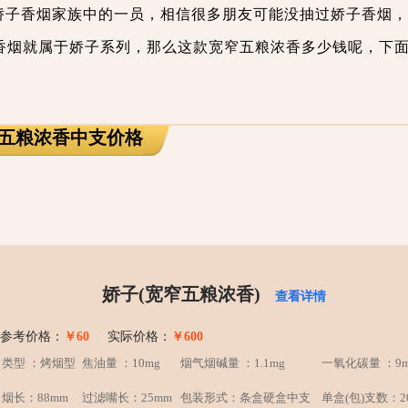
娇子香烟家族中的一员，相信很多朋友可能没抽过娇子香烟，
香烟就属于娇子系列，那么这款宽窄五粮浓香多少钱呢，下
窄五粮浓香中支价格
娇子(宽窄五粮浓香)
查看详情
参考价格：
￥60
实际价格：
￥600
类型 ：烤烟型
焦油量 ：10mg
烟气烟碱量 ：1.1mg
一氧化碳量 ：9m
烟长：88mm
过滤嘴长：25mm
包装形式：条盒硬盒中支
单盒(包)支数：2