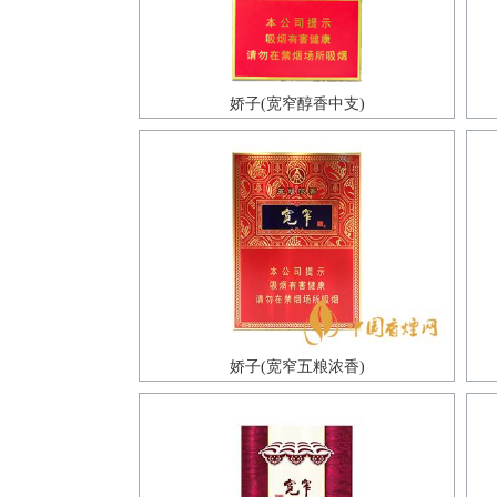
娇子(宽窄醇香中支)
娇子(宽窄五粮浓香)