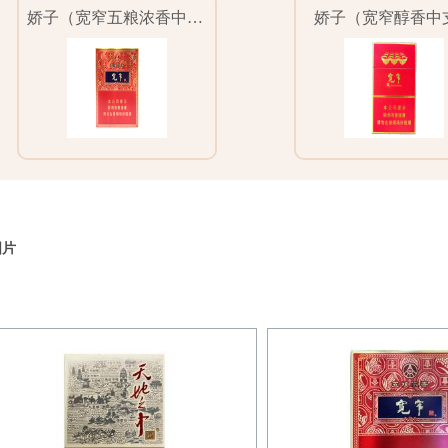
娇子（宽窄五粮浓香中支）
娇子（宽窄醇香中
图片