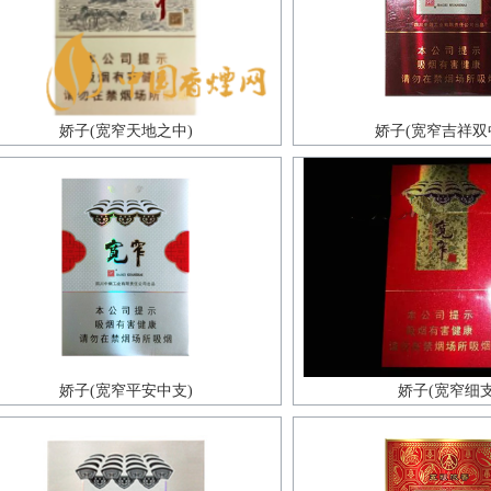
娇子(宽窄天地之中)
娇子(宽窄吉祥双
娇子(宽窄平安中支)
娇子(宽窄细支