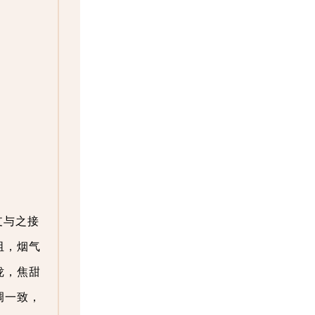
支与之接
阻，烟气
咙，焦甜
调一致，