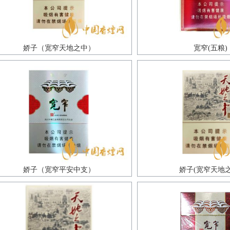
娇子（宽窄天地之中）
宽窄(五粮)
娇子（宽窄平安中支）
娇子(宽窄天地之