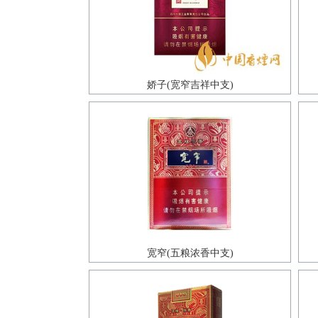
娇子(宽窄吉祥中支)
宽窄(五粮浓香中支)