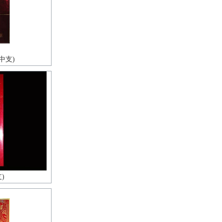
中支)
)