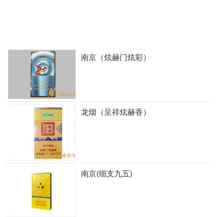
南京（炫赫门炫彩）
龙烟（呈祥炫赫香）
南京(细支九五)