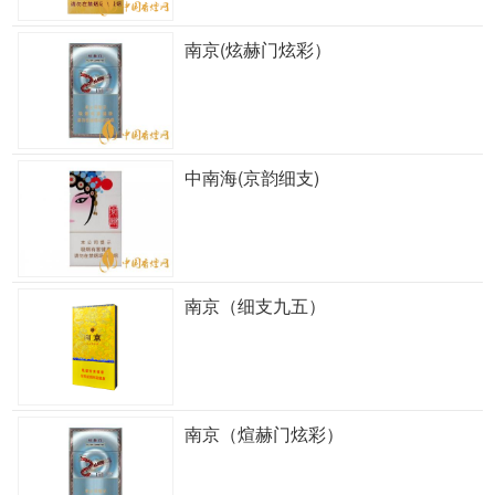
南京(炫赫门炫彩）
中南海(京韵细支)
南京（细支九五）
南京（煊赫门炫彩）