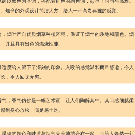
色调以蓝色为基调，搭配着红色的副色调，彰显了时尚与高雅。
力。烟盒的外观设计简洁大方，给人一种高贵典雅的感觉。
合，烟叶产自优质烟草种植环境，保证了烟丝的质地和颜色。烟
浓，并且具有出色的燃烧性能。
舒适度给人留下了深刻的印象。入喉的感觉温和而且舒适，令人
悠长，令人回味无穷。
香气，香气仿佛是一幅艺术画，让人们陶醉其中。其口感细腻柔
中感到身心放松，满足感十足。
，爆珠的颜色和味道与烟气完美地结合在一起，带给人焕然一新