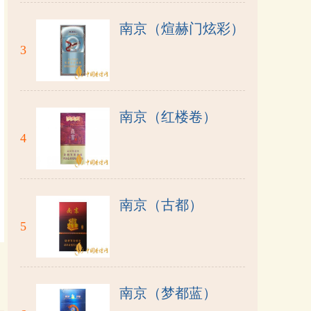
南京（煊赫门炫彩）
3
南京（红楼卷）
4
南京（古都）
5
南京（梦都蓝）