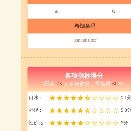
蓝
红
卷烟条码
6901028116237
各项指标得分
（已有
15
人参与评分，可信度
60
%）
口味：
5.1
外观：
5.8
性价比：
5分