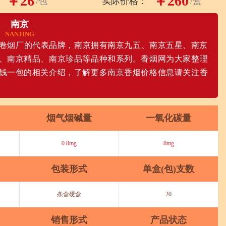
￥26
￥260
/包
实际价格：
/盒
南京
NANJING
京卷烟厂的代表品牌，南京拥有南京九五、南京五星、南京
、南京精品、南京珍品等品种和系列。香烟网为大家整理
钱一包的相关介绍，了解更多南京香烟价格信息请关注香
烟气烟碱量
一氧化碳量
0.8mg
8mg
包装形式
单盒(包)支数
条盒硬盒
20
销售形式
产品状态