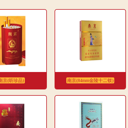
南京(听珍品)
南京(84mm金陵十二钗)