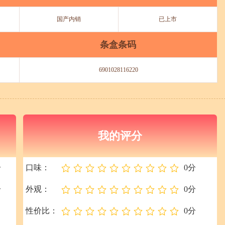
国产内销
已上市
条盒条码
6901028116220
我的评分
分
口味：
0分
分
外观：
0分
性价比：
0分