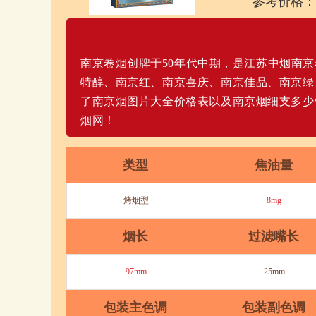
参考价格：
南京卷烟创牌于50年代中期，是江苏中烟南
特醇、南京红、南京喜庆、南京佳品、南京绿
了南京烟图片大全价格表以及南京烟细支多少
烟网！
类型
焦油量
烤烟型
8mg
烟长
过滤嘴长
97mm
25mm
包装主色调
包装副色调