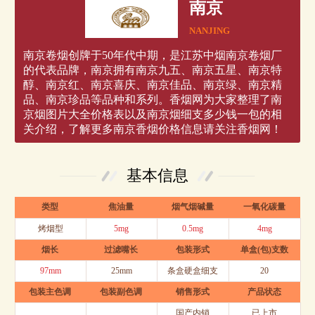
南京
NANJING
南京卷烟创牌于50年代中期，是江苏中烟南京卷烟厂
的代表品牌，南京拥有南京九五、南京五星、南京特
醇、南京红、南京喜庆、南京佳品、南京绿、南京精
品、南京珍品等品种和系列。香烟网为大家整理了南
京烟图片大全价格表以及南京烟细支多少钱一包的相
关介绍，了解更多南京香烟价格信息请关注香烟网！
基本信息
类型
焦油量
烟气烟碱量
一氧化碳量
烤烟型
5mg
0.5mg
4mg
烟长
过滤嘴长
包装形式
单盒(包)支数
97mm
25mm
条盒硬盒细支
20
包装主色调
包装副色调
销售形式
产品状态
国产内销
已上市