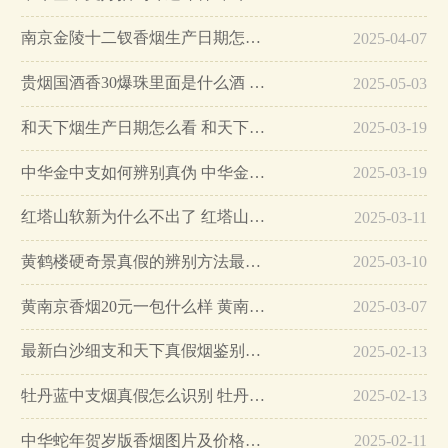
南京金陵十二钗香烟生产日期怎么看 南京金陵十二钗香烟保质期…
2025-04-07
贵烟国酒香30爆珠里面是什么酒 贵烟国酒香30怎么辨别真假…
2025-05-03
和天下烟生产日期怎么看 和天下烟真假辨别方法六个方面…
2025-03-19
中华金中支如何辨别真伪 中华金中支真假烟鉴别方法…
2025-03-19
红塔山软新为什么不出了 红塔山软新烟停售原因详解…
2025-03-11
黄鹤楼硬奇景真假的辨别方法最简单版…
2025-03-10
黄南京香烟20元一包什么样 黄南京香烟真假鉴别…
2025-03-07
最新白沙细支和天下真假烟鉴别指南…
2025-02-13
牡丹蓝中支烟真假怎么识别 牡丹蓝中支烟真假鉴别带图…
2025-02-13
中华蛇年贺岁版香烟图片及价格大全…
2025-02-11