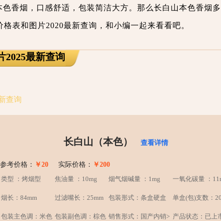
本色香烟，口感舒适，包装简洁大方。那么长白山本色香烟多
格表和图片2020最新查询，和小编一起来看看吧。
2025最新查询
最新查询
长白山（本色）
查看详情
参考价格：
￥20
实际价格：
￥200
类型 ：烤烟型
焦油量 ：10mg
烟气烟碱量 ：1mg
一氧化碳量 ：11
烟长：84mm
过滤嘴长：25mm
包装形式：条盒硬盒
单盒(包)支数：2
包装主色调：米色
包装副色调：棕色
销售形式：国产内销>
产品状态：已上