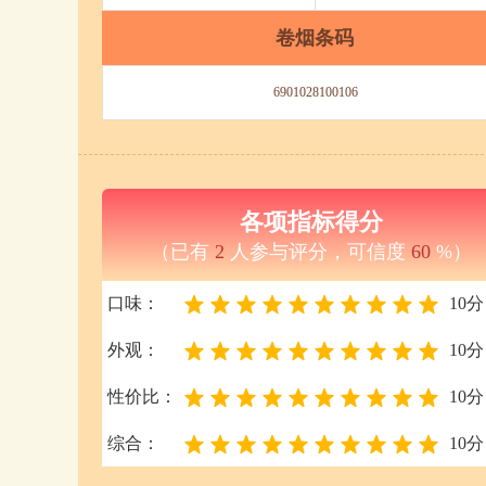
卷烟条码
6901028100106
各项指标得分
（已有
2
人参与评分，可信度
60
%）
口味：
10分
外观：
10分
性价比：
10分
综合：
10分