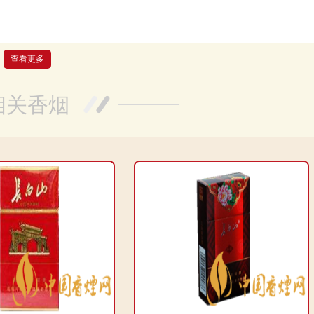
很差。首先是价格，85块一包实在是太贵了，完全不值得。烟的焦油量
查看更多
物质在体内散播。再说点火困难度，真的是费了我好大的劲才能点燃。烟
相关香烟
总而言之，这款香烟我是真的不推荐购买。
常不错的。烟的味道非常好，很容易点燃，烟草的香气十分浓郁。过滤
掉的情况。总体来说，是一款很值得购买的香烟。