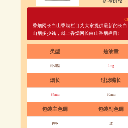
参考价格：
C
香烟网长白山香烟栏目为大家提供最新的长白
山烟多少钱，就上香烟网长白山香烟栏目!
类型
焦油量
烤烟型
1mg
烟长
过滤嘴长
84mm
30mm
包装主色调
包装副色调
钨钢
红