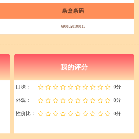
条盒条码
6901028100113
我的评分
口味：
0分
外观：
0分
性价比：
0分