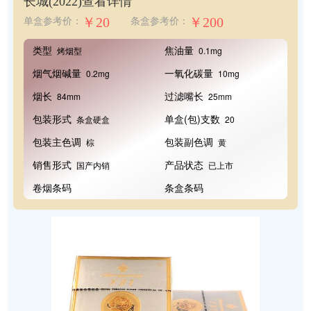
长城(2022)
查看详情
￥20
￥200
单盒参考价：
条盒参考价：
类型
焦油量
烤烟型
0.1mg
烟气烟碱量
一氧化碳量
0.2mg
10mg
烟长
过滤嘴长
84mm
25mm
包装形式
单盒(包)支数
条盒硬盒
20
包装主色调
包装副色调
棕
黄
销售形式
产品状态
国产内销
已上市
卷烟条码
条盒条码