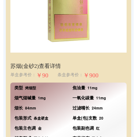
苏烟(金砂2)
查看详情
￥90
￥900
单盒参考价：
条盒参考价：
类型
焦油量
烤烟型
11mg
烟气烟碱量
一氧化碳量
1mg
11mg
烟长
过滤嘴长
84mm
24mm
包装形式
单盒(包)支数
条盒硬盒
20
包装主色调
包装副色调
金
红