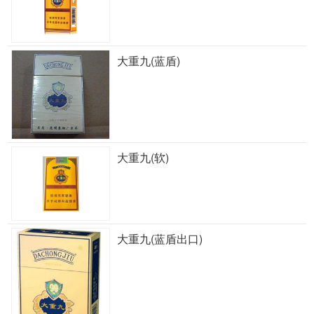
大重九(蓝盾)
大重九(软)
大重九(蓝盾出口)