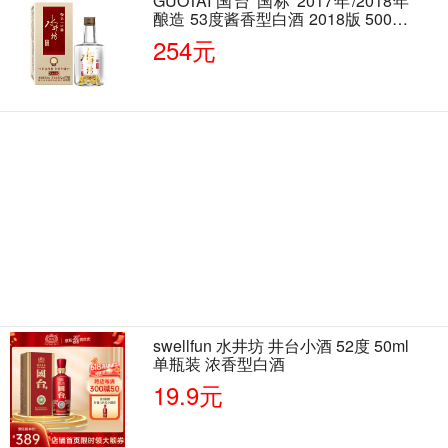
GUOTAI 国台 国标 2017年/2018年
酿造 53度酱香型白酒 2018版 500ml
单瓶装
254元
swellfun 水井坊 井台小酒 52度 50ml
单瓶装 浓香型白酒
19.9元