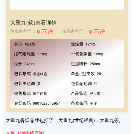
大重九(软)
查看详情
￥不详
￥不详
单盒参考价：
条盒参考价：
类型
焦油量
烤烟型
12mg
烟气烟碱量
一氧化碳量
1.1mg
12mg
烟长
过滤嘴长
84mm
25mm
包装形式
单盒(包)支数
条盒软盒
20
包装主色调
包装副色调
黄
红
销售形式
产品状态
国产内销
已上市
卷烟条码
条盒条码
6901028045957
不详
大重九香烟品牌包括了，大重九(世纪经典)，大重九等。
大重九烟价格表图