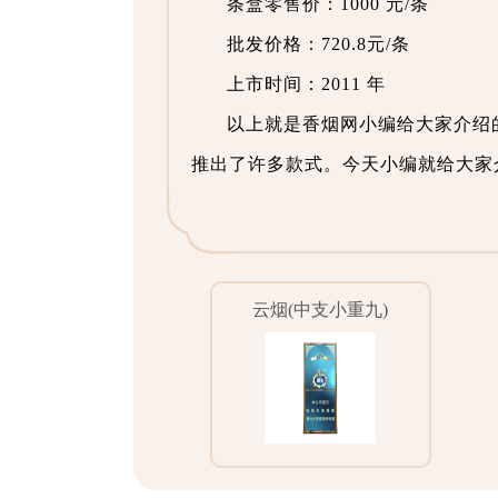
条盒零售价：1000 元/条
批发价格：720.8元/条
上市时间：2011 年
以上就是香烟网小编给大家介绍
推出了许多款式。今天小编就给大家
云烟(中支小重九)