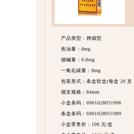
产品类型：烤烟型
焦油量：8mg
烟碱量：0.8mg
一氧化碳量：8mg
包装形式：条盒软盒(每盒 20 支，
烟支规格：84mm
小盒条码：6901028051996
条盒条码：6901028051989
小盒零售价：100 元/盒