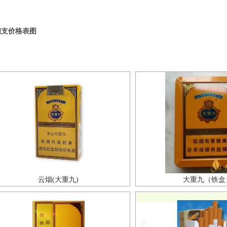
细支价格表图
云烟(大重九)
大重九（铁盒