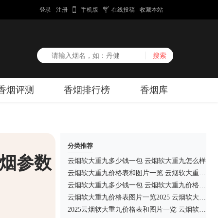
登录
注册
手机版
在线投稿
收藏本站
香烟评测
香烟排行榜
香烟库
分类推荐
香烟参数
云烟软大重九多少钱一包 云烟软大重九怎么样
云烟软大重九价格表和图片一览 云烟软大重九价格2025
云烟软大重九多少钱一包 云烟软大重九价格表参数一览
云烟软大重九价格表图片一览2025 云烟软大重九多少钱一盒
2025云烟软大重九价格表和图片一览 云烟软大重九品析