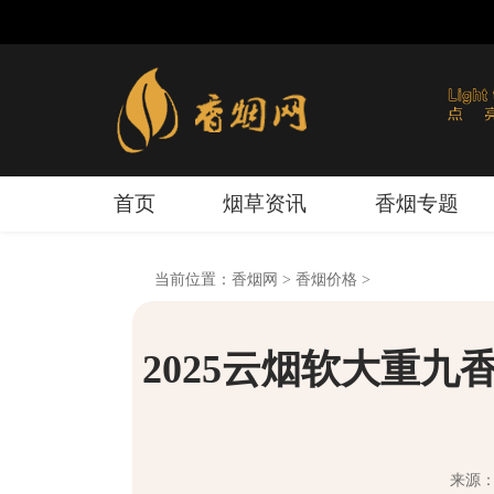
首页
烟草资讯
香烟专题
当前位置：
香烟网
>
香烟价格
>
2025云烟软大重
来源：