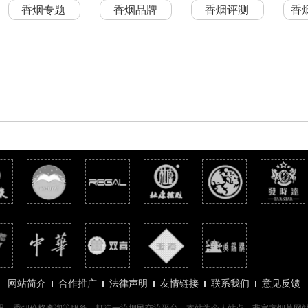
香烟专题
香烟品牌
香烟评测
香
网站简介
合作推广
法律声明
友情链接
联系我们
意见反馈