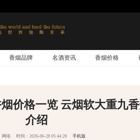
香烟品牌
名酒资讯
香烟价格
九香烟价格一览 云烟软大重九
介绍
 网络
时间：2026-06-28 05:44:28
手机版