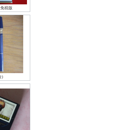
太免税版
金)