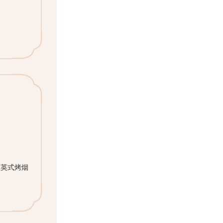
但英式烤烟