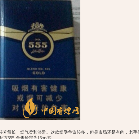
浓，芬芳留长，烟气柔和淡雅。这款烟受争议较多，但是市场还是有的，老手
方555·金售价定为15元/包。