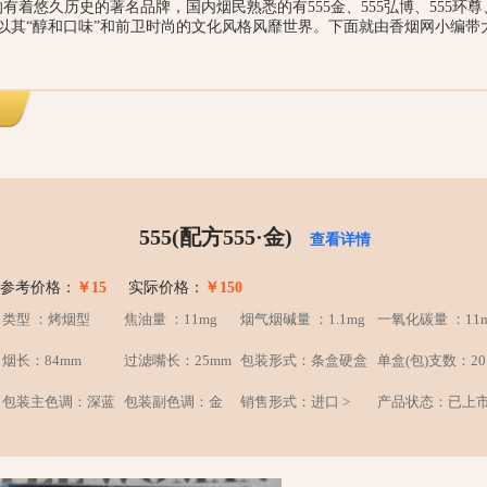
有着悠久历史的著名品牌，国内烟民熟悉的有555金、555弘博、555环尊、
烟，以其“醇和口味”和前卫时尚的文化风格风靡世界。下面就由香烟网小编带
555(配方555·金)
查看详情
参考价格：
￥15
实际价格：
￥150
类型 ：烤烟型
焦油量 ：11mg
烟气烟碱量 ：1.1mg
一氧化碳量 ：11
烟长：84mm
过滤嘴长：25mm
包装形式：条盒硬盒
单盒(包)支数：20
包装主色调：深蓝
包装副色调：金
销售形式：进口 >
产品状态：已上