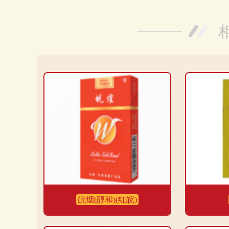
网友5：
这款皖烟(醇和)(红皖)的价格相对来说还是比较
烟气烟碱量为1.3，一氧化碳量为12。烟长84毫米，过滤
挺高的。
发布时间：2023-10-28
分享
收藏
喜欢
皖烟(醇和)(红皖)