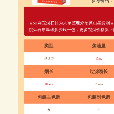
参考价格：
香烟网皖烟栏目为大家整理介绍黄山星皖烟香
皖烟石斛爆珠多少钱一包，更多皖烟价格就上
类型
焦油量
烤烟型
15mg
烟长
过滤嘴长
84mm
25mm
包装主色调
包装副色调
红
白