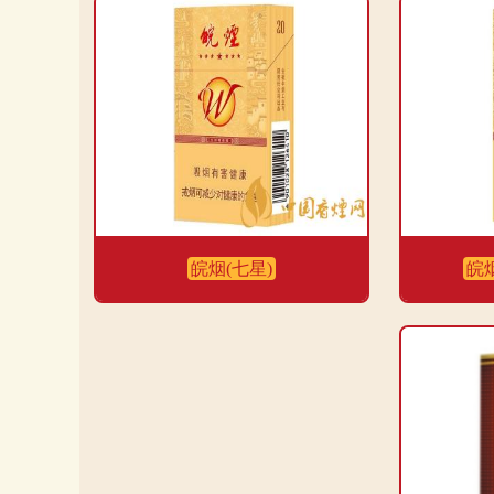
皖烟(七星)
皖