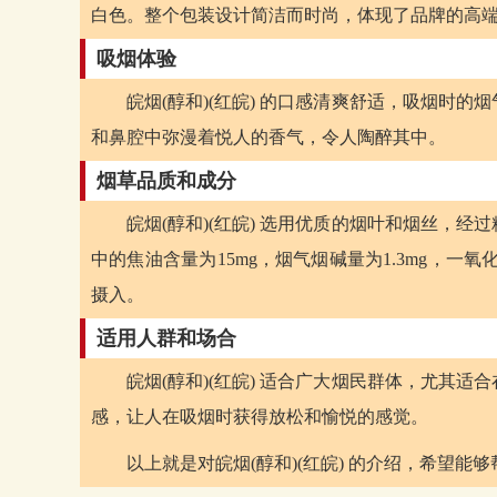
白色。整个包装设计简洁而时尚，体现了品牌的高
吸烟体验
皖烟(醇和)(红皖) 的口感清爽舒适，吸烟时
和鼻腔中弥漫着悦人的香气，令人陶醉其中。
烟草品质和成分
皖烟(醇和)(红皖) 选用优质的烟叶和烟丝，
中的焦油含量为15mg，烟气烟碱量为1.3mg，一
摄入。
适用人群和场合
皖烟(醇和)(红皖) 适合广大烟民群体，尤其
感，让人在吸烟时获得放松和愉悦的感觉。
以上就是对皖烟(醇和)(红皖) 的介绍，希望