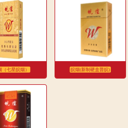
烟（七星皖烟）
皖烟(新制硬盒普皖)