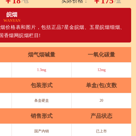
￥18
￥175
/包
实际价格：
/盒
皖烟
WANYAN
烟价格表和图片，包括正品7星金皖烟、五星皖烟细烟、
国香烟网皖烟栏目!
烟气烟碱量
一氧化碳量
1.3mg
12mg
包装形式
单盒(包)支数
条盒硬盒
20
销售形式
产品状态
国产内销
已上市