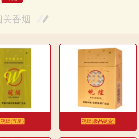
亲民的，只要18元一包。香烟类型是烤烟型，烟味相对较重。焦油量为15，
嘴长25毫米。包装形式是条盒硬盒，单盒有20支。总体来说，性价比还是
相关香烟
皖烟(五星)
皖烟(极品硬盒)