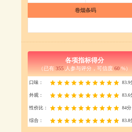
卷烟条码
各项指标得分
（已有
355
人参与评分，可信度
60
%）
口味：
83.
外观：
83.
性价比：
84分
综合：
83.