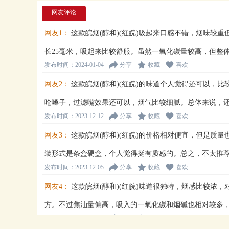
网友评论
网友1：
这款皖烟(醇和)(红皖)吸起来口感不错，烟味较
长25毫米，吸起来比较舒服。虽然一氧化碳量较高，但整
发布时间：2024-01-04
分享
收藏
喜欢
网友2：
这款皖烟(醇和)(红皖)的味道个人觉得还可以，
呛嗓子，过滤嘴效果还可以，烟气比较细腻。总体来说，
发布时间：2023-12-12
分享
收藏
喜欢
网友3：
这款皖烟(醇和)(红皖)的价格相对便宜，但是质
装形式是条盒硬盒，个人觉得挺有质感的。总之，不太推
发布时间：2023-12-05
分享
收藏
喜欢
网友4：
这款皖烟(醇和)(红皖)味道很独特，烟感比较浓
方。不过焦油量偏高，吸入的一氧化碳和烟碱也相对较多
发布时间：2023-11-09
分享
收藏
喜欢