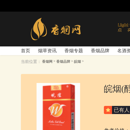
首页
烟草资讯
香烟专题
香烟品牌
名酒
>
>
>
当前位置：
香烟网
香烟品牌
皖烟
皖烟(醇
已有
人