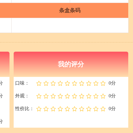
条盒条码
我的评分
9分
口味：
0分
6分
外观：
0分
性价比：
0分
8分