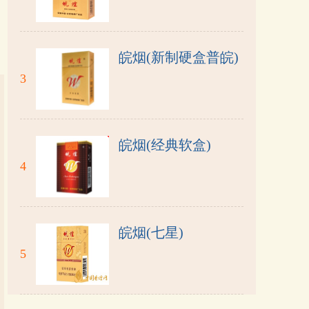
皖烟(新制硬盒普皖)
3
皖烟(经典软盒)
4
皖烟(七星)
5