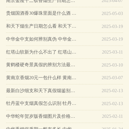
南京金陵十二钗香烟生产日期怎么看 南京金陵十二钗香烟保质期…
2025-04-07
贵烟国酒香30爆珠里面是什么酒 贵烟国酒香30怎么辨别真假…
2025-05-03
和天下烟生产日期怎么看 和天下烟真假辨别方法六个方面…
2025-03-19
中华金中支如何辨别真伪 中华金中支真假烟鉴别方法…
2025-03-19
红塔山软新为什么不出了 红塔山软新烟停售原因详解…
2025-03-11
黄鹤楼硬奇景真假的辨别方法最简单版…
2025-03-10
黄南京香烟20元一包什么样 黄南京香烟真假鉴别…
2025-03-07
最新白沙细支和天下真假烟鉴别指南…
2025-02-13
牡丹蓝中支烟真假怎么识别 牡丹蓝中支烟真假鉴别带图…
2025-02-13
中华蛇年贺岁版香烟图片及价格大全…
2025-02-11