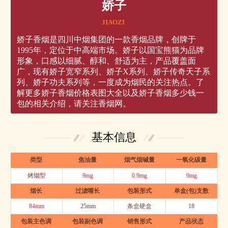
娇子
JIAOZI
娇子香烟是四川中烟集团的一款香烟品牌，创牌于
1995年，定位于中高端市场。娇子以国宝熊猫为品牌
形象，口感以细腻、醇和、舒适为主，产品覆盖面
广，现有娇子宽窄系列、娇子X系列、娇子传奇天子系
列、娇子功夫系列等，一度成为烟民的关注热点。了
解更多娇子香烟价格表图大全以及娇子香烟多少钱一
包的相关介绍，请关注香烟网。
基本信息
类型
焦油量
烟气烟碱量
一氧化碳量
烤烟型
9mg
0.9mg
9mg
烟长
过滤嘴长
包装形式
单盒(包)支数
84mm
25mm
条盒硬盒
18
包装主色调
包装副色调
销售形式
产品状态