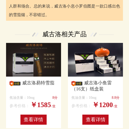
人群和场合。总的来说，威古洛小息小罗伯图是一款口感出色
的雪茄烟，不容错过。
威古洛相关产品
威古洛易特雪茄
威古洛小鱼雷
（16支）纸盒装
焦油含量：10mg
8分
焦油含量：10mg
8.8分
￥1585
￥1200
参考价格：
参考价格：
/盒
/盒
查看详情
查看详情