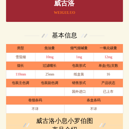
威古洛
WEIGULUO
基本信息
类型
焦油量
烟气烟碱量
一氧化碳量
雪茄烟
10mg
1mg
12mg
烟长
过滤嘴长
包装形式
单盒(包)支数
110mm
25mm
纸盒装
16
包装主色调
包装副色调
销售形式
产品状态
国外进口
已上市
卷烟条码
条盒条码
不详
不详
威古洛小息小罗伯图