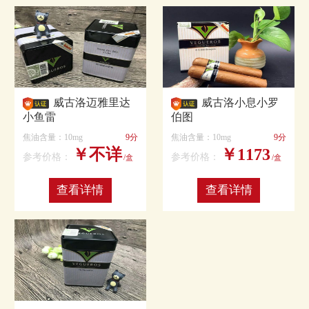
威古洛迈雅里达
威古洛小息小罗
小鱼雷
伯图
焦油含量：10mg
9分
焦油含量：10mg
9分
￥不详
￥1173
参考价格：
参考价格：
/盒
/盒
查看详情
查看详情