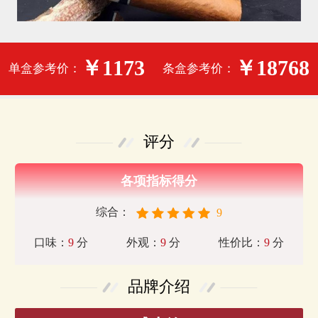
￥1173
￥18768
单盒参考价：
条盒参考价：
评分
各项指标得分
综合：
9
口味：
9
分
外观：
9
分
性价比：
9
分
品牌介绍