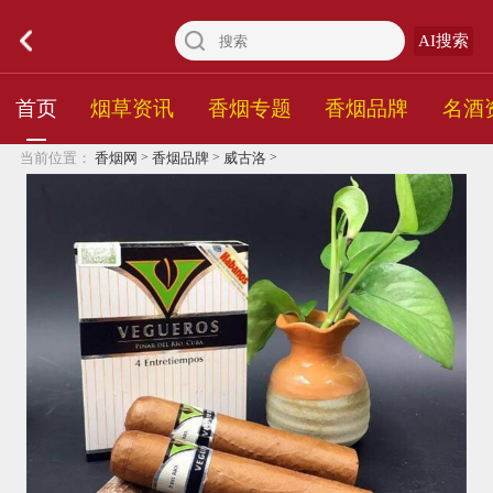
AI搜索
首页
烟草资讯
香烟专题
香烟品牌
名酒
>
>
>
当前位置：
香烟网
香烟品牌
威古洛