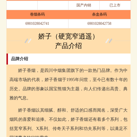
国产内销
已上市
卷烟条码
条盒条码
6901028042741
6901028042758
娇子（硬宽窄逍遥）
产品介绍
品牌介绍
娇子香烟，是四川中烟集团旗下的一款热门品牌。作为中
高端市场的代表，娇子香烟于1995年问世，至今已有数十年的
历史。品牌的形象以国宝熊猫为主题，向人们传递出高贵、典
雅的气息。
娇子香烟以其细腻、醇和、舒适的口感而闻名，深受广大
烟民的喜爱和追捧。不仅如此，娇子香烟还有着多个系列，包
括宽窄系列、X系列、传奇天子系列和功夫系列等，以满足不