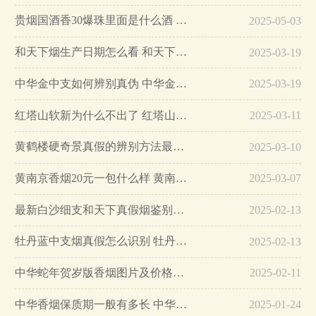
贵烟国酒香30爆珠里面是什么酒 贵烟国酒香30怎么辨别真假…
2025-05-03
和天下烟生产日期怎么看 和天下烟真假辨别方法六个方面…
2025-03-19
中华金中支如何辨别真伪 中华金中支真假烟鉴别方法…
2025-03-19
红塔山软新为什么不出了 红塔山软新烟停售原因详解…
2025-03-11
黄鹤楼硬奇景真假的辨别方法最简单版…
2025-03-10
黄南京香烟20元一包什么样 黄南京香烟真假鉴别…
2025-03-07
最新白沙细支和天下真假烟鉴别指南…
2025-02-13
牡丹蓝中支烟真假怎么识别 牡丹蓝中支烟真假鉴别带图…
2025-02-13
中华蛇年贺岁版香烟图片及价格大全…
2025-02-11
中华香烟保质期一般有多长 中华香烟保质期在哪里看的…
2025-01-24