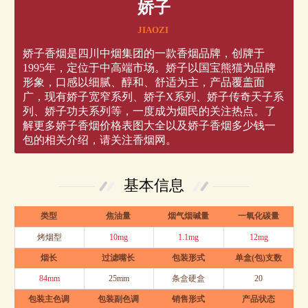
娇子
JIAOZI
娇子香烟是四川中烟集团的一款香烟品牌，创牌于
1995年，定位于中高端市场。娇子以国宝熊猫为品牌
形象，口感以细腻、醇和、舒适为主，产品覆盖面
广，现有娇子宽窄系列、娇子X系列、娇子传奇天子系
列、娇子功夫系列等，一度成为烟民的关注热点。了
解更多娇子香烟价格表图大全以及娇子香烟多少钱一
包的相关介绍，请关注香烟网。
基本信息
类型
焦油量
烟气烟碱量
一氧化碳量
烤烟型
10mg
1.1mg
12mg
烟长
过滤嘴长
包装形式
单盒(包)支数
84mm
25mm
条盒硬盒
20
包装主色调
包装副色调
销售形式
产品状态