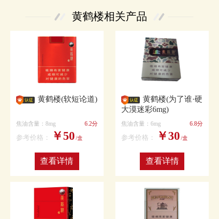
黄鹤楼相关产品
黄鹤楼(软短论道)
黄鹤楼(为了谁·硬
大漠迷彩6mg)
焦油含量：8mg
6.2分
焦油含量：6mg
6.8分
￥50
￥30
参考价格：
参考价格：
/盒
/盒
查看详情
查看详情