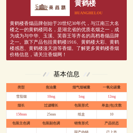
黄鹤楼
HUANGHELOU
黄鹤楼香烟品牌创始于20世纪30年代，与江南三大名
楼之一的黄鹤楼同名，是湖北省的优质名烟之一，成
为成为与中华、玉溪、芙蓉王等齐名的高档卷烟品牌
之一。旗下产品包括黄鹤楼1916、黄鹤楼大彩、黄鹤
楼感恩、黄鹤楼漫天游等香烟。了解更多黄鹤楼香烟
价格信息，请关注香烟网！
基本信息
类型
焦油量
烟气烟碱量
一氧化碳量
雪茄烟
10mg
1mg
12mg
烟长
过滤嘴长
包装形式
单盒(包)支数
158mm
25mm
纸盒
10
包装主色调
包装副色调
销售形式
产品状态
国产内销
已上市