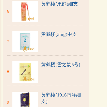
黄鹤楼(果韵)细支
6
黄鹤楼(3mg)中支
7
黄鹤楼(雪之韵5号)
8
黄鹤楼(1916南洋细
支)
9