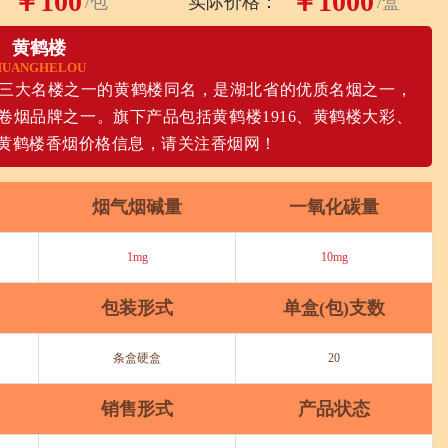
￥100
￥1000
/包
实际价格：
/盒
黄鹤楼
HUANGHELOU
南三大名楼之一的黄鹤楼同名，是湖北省的优质名烟之一，
烟品牌之一。旗下产品包括黄鹤楼1916、黄鹤楼大彩、
黄鹤楼香烟价格信息，请关注香烟网！
烟气烟碱量
一氧化碳量
1mg
10mg
包装形式
单盒(包)支数
条盒硬盒
20
销售形式
产品状态