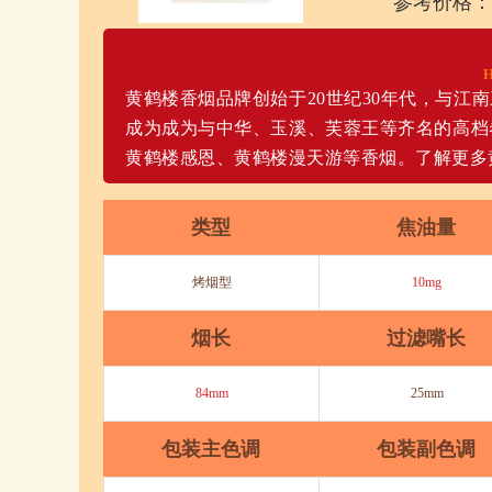
参考价格：
黄鹤楼香烟品牌创始于20世纪30年代，与江
成为成为与中华、玉溪、芙蓉王等齐名的高档卷
黄鹤楼感恩、黄鹤楼漫天游等香烟。了解更多
类型
焦油量
烤烟型
10mg
烟长
过滤嘴长
84mm
25mm
包装主色调
包装副色调