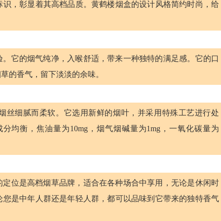
标识，彰显着其高档品质。黄鹤楼烟盒的设计风格简约时尚，给
体验。它的烟气纯净，入喉舒适，带来一种独特的满足感。它的口
烟草的香气，留下淡淡的余味。
，烟丝细腻而柔软。它选用新鲜的烟叶，并采用特殊工艺进行处
均衡，焦油量为10mg，烟气烟碱量为1mg，一氧化碳量为
它的定位是高档烟草品牌，适合在各种场合中享用，无论是休闲时
论您是中年人群还是年轻人群，都可以品味到它带来的独特香气