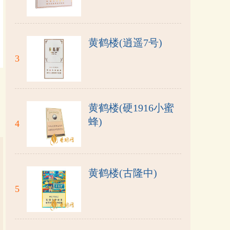
黄鹤楼(逍遥7号)
3
黄鹤楼(硬1916小蜜
蜂)
4
黄鹤楼(古隆中)
5