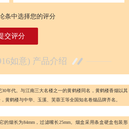
论条中选择您的评分
提交评分
916如意) 产品介绍
纪30年代。与江南三大名楼之一的黄鹤楼同名，黄鹤楼香烟以其
一，黄鹤楼与中华、玉溪、芙蓉王等全国知名卷烟品牌齐名。
它的烟长为84mm，过滤嘴长25mm。烟盒采用条盒硬盒包装形