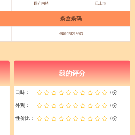
国产内销
已上市
条盒条码
6901028218603
我的评分
分
口味：
0分
外观：
0分
分
性价比：
0分
分