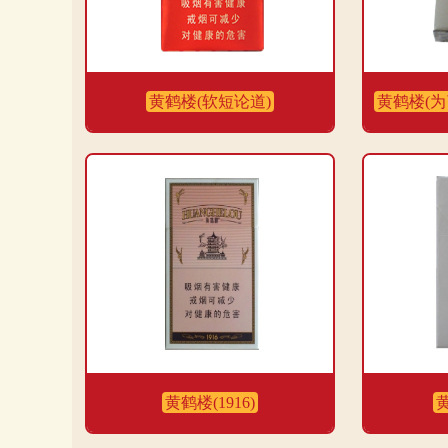
黄鹤楼(软短论道)
黄鹤楼(为
黄鹤楼(1916)
黄