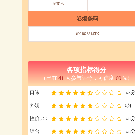
金黄色
卷烟条码
6901028218597
各项指标得分
（已有
41
人参与评分，可信度
60
%）
口味：
5.8
外观：
6分
性价比：
5.8
综合：
5.8