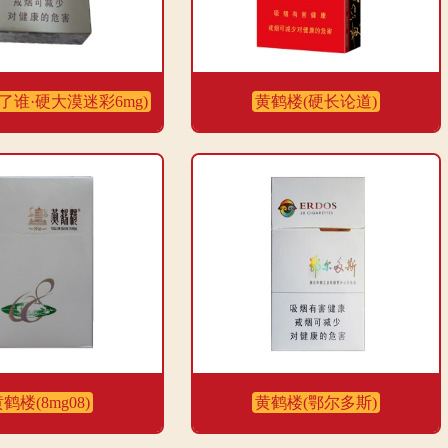
了谁·硬大漠迷彩6mg)
黄鹤楼(硬长论道)
鹤楼(8mg08)
黄鹤楼(鄂尔多斯)