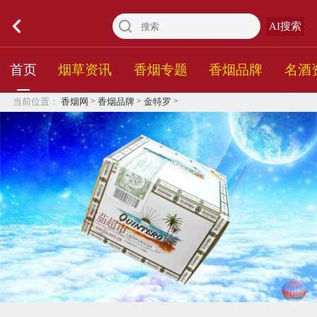
AI搜索
首页
烟草资讯
香烟专题
香烟品牌
名酒
>
>
>
当前位置：
香烟网
香烟品牌
金特罗