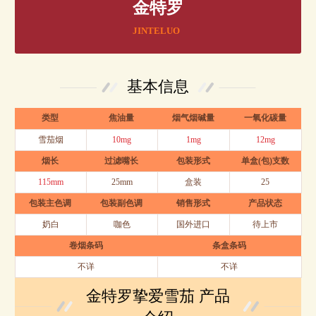
金特罗
JINTELUO
基本信息
类型
焦油量
烟气烟碱量
一氧化碳量
雪茄烟
10mg
1mg
12mg
烟长
过滤嘴长
包装形式
单盒(包)支数
115mm
25mm
盒装
25
包装主色调
包装副色调
销售形式
产品状态
奶白
咖色
国外进口
待上市
卷烟条码
条盒条码
不详
不详
金特罗挚爱雪茄 产品