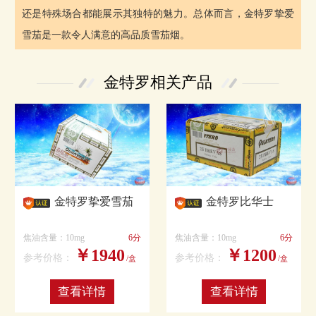
还是特殊场合都能展示其独特的魅力。总体而言，金特罗挚爱
雪茄是一款令人满意的高品质雪茄烟。
金特罗相关产品
金特罗挚爱雪茄
金特罗比华士
焦油含量：10mg
6分
焦油含量：10mg
6分
￥1940
￥1200
参考价格：
参考价格：
/盒
/盒
查看详情
查看详情