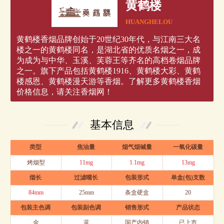
黄鹤楼
HUANGHELOU
黄鹤楼香烟品牌创始于20世纪30年代，与江南三大名
楼之一的黄鹤楼同名，是湖北省的优质名烟之一，成
为成为与中华、玉溪、芙蓉王等齐名的高档卷烟品牌
之一。旗下产品包括黄鹤楼1916、黄鹤楼大彩、黄鹤
楼感恩、黄鹤楼漫天游等香烟。了解更多黄鹤楼香烟
价格信息，请关注香烟网！
基本信息
类型
焦油量
烟气烟碱量
一氧化碳量
烤烟型
11mg
1.1mg
13mg
烟长
过滤嘴长
包装形式
单盒(包)支数
84mm
25mm
条盒硬盒
20
包装主色调
包装副色调
销售形式
产品状态
金
蓝
国产内销
已上市