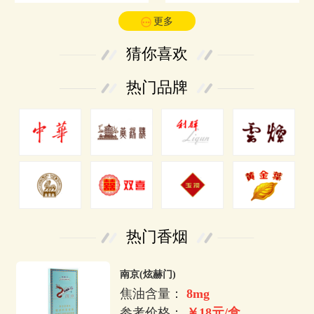
更多
猜你喜欢
热门品牌
热门香烟
南京(炫赫门)
焦油含量：
8mg
参考价格：
￥18元/盒