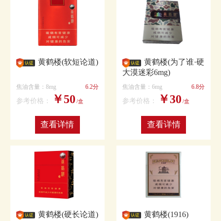
黄鹤楼(软短论道)
黄鹤楼(为了谁·硬
大漠迷彩6mg)
焦油含量：8mg
6.2分
焦油含量：6mg
6.8分
￥50
￥30
参考价格：
参考价格：
/盒
/盒
查看详情
查看详情
黄鹤楼(硬长论道)
黄鹤楼(1916)