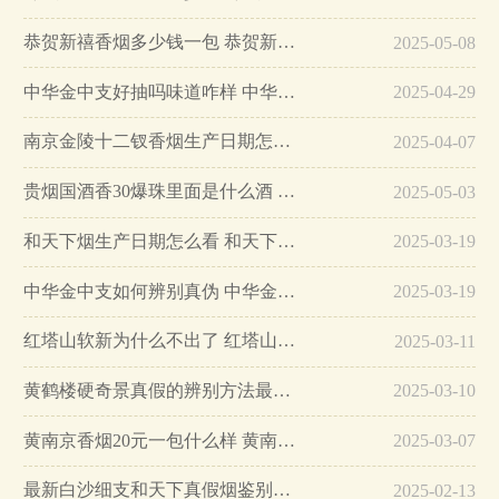
恭贺新禧香烟多少钱一包 恭贺新禧香烟价格表和图片…
2025-05-08
中华金中支好抽吗味道咋样 中华金中支口感特点介绍…
2025-04-29
南京金陵十二钗香烟生产日期怎么看 南京金陵十二钗香烟保质期…
2025-04-07
贵烟国酒香30爆珠里面是什么酒 贵烟国酒香30怎么辨别真假…
2025-05-03
和天下烟生产日期怎么看 和天下烟真假辨别方法六个方面…
2025-03-19
中华金中支如何辨别真伪 中华金中支真假烟鉴别方法…
2025-03-19
红塔山软新为什么不出了 红塔山软新烟停售原因详解…
2025-03-11
黄鹤楼硬奇景真假的辨别方法最简单版…
2025-03-10
黄南京香烟20元一包什么样 黄南京香烟真假鉴别…
2025-03-07
最新白沙细支和天下真假烟鉴别指南…
2025-02-13