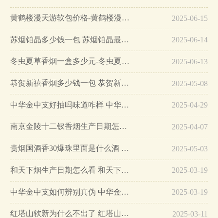
黄鹤楼漫天游软包价格-黄鹤楼漫天游软包多少钱一盒…
2025-06-15
苏烟铂晶多少钱一包 苏烟铂晶最新价格…
2025-06-14
冬虫夏草香烟一盒多少元-冬虫夏草香烟一盒多少元2025最新价格…
2025-06-13
恭贺新禧香烟多少钱一包 恭贺新禧香烟价格表和图片…
2025-05-08
中华金中支好抽吗味道咋样 中华金中支口感特点介绍…
2025-04-29
南京金陵十二钗香烟生产日期怎么看 南京金陵十二钗香烟保质期…
2025-04-07
贵烟国酒香30爆珠里面是什么酒 贵烟国酒香30怎么辨别真假…
2025-05-03
和天下烟生产日期怎么看 和天下烟真假辨别方法六个方面…
2025-03-19
中华金中支如何辨别真伪 中华金中支真假烟鉴别方法…
2025-03-19
红塔山软新为什么不出了 红塔山软新烟停售原因详解…
2025-03-11