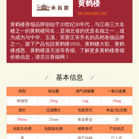
黄鹤楼
HUANGHELOU
黄鹤楼香烟品牌创始于20世纪30年代，与江南三大名
楼之一的黄鹤楼同名，是湖北省的优质名烟之一，成
为成为与中华、玉溪、芙蓉王等齐名的高档卷烟品牌
之一。旗下产品包括黄鹤楼1916、黄鹤楼大彩、黄鹤
楼感恩、黄鹤楼漫天游等香烟。了解更多黄鹤楼香烟
价格信息，请关注香烟网！
基本信息
类型
焦油量
烟气烟碱量
一氧化碳量
烤烟型
10mg
1mg
10mg
烟长
过滤嘴长
包装形式
单盒(包)支数
90mm
25mm
条盒硬盒
20
包装主色调
包装副色调
销售形式
产品状态
黄
国产内销
已上市