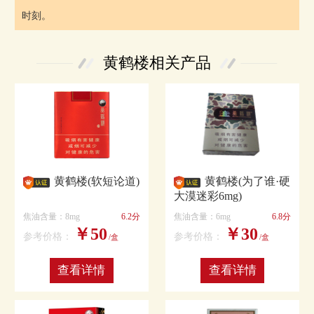
时刻。
黄鹤楼相关产品
黄鹤楼(软短论道)
黄鹤楼(为了谁·硬
大漠迷彩6mg)
焦油含量：8mg
6.2分
焦油含量：6mg
6.8分
￥50
￥30
参考价格：
参考价格：
/盒
/盒
查看详情
查看详情