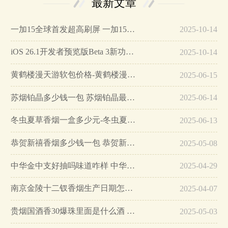
最新文章
一加15全球首发超高刷屏 一加15参数详细配置…
2025-10-14
iOS 26.1开发者预览版Beta 3新功能详解…
2025-10-14
黄鹤楼漫天游软包价格-黄鹤楼漫天游软包多少钱一盒…
2025-06-15
苏烟铂晶多少钱一包 苏烟铂晶最新价格…
2025-06-14
冬虫夏草香烟一盒多少元-冬虫夏草香烟一盒多少元2025最新价格…
2025-06-13
恭贺新禧香烟多少钱一包 恭贺新禧香烟价格表和图片…
2025-05-08
中华金中支好抽吗味道咋样 中华金中支口感特点介绍…
2025-04-29
南京金陵十二钗香烟生产日期怎么看 南京金陵十二钗香烟保质期…
2025-04-07
贵烟国酒香30爆珠里面是什么酒 贵烟国酒香30怎么辨别真假…
2025-05-03