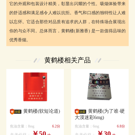
它的外观和包装设计精美，彰显出闪耀的个性。吸烟体验带来
的舒适感和满足感令人难以抗拒。香气和口感的独特性让人难
以忘怀。它适合那些对品质有追求的人群，在特殊场合展现出
你的与众不同。总体而言，黄鹤楼(新雅香) 是一款值得品味的
优秀香烟。
黄鹤楼相关产品
黄鹤楼(软短论道)
黄鹤楼(为了谁·硬
大漠迷彩6mg)
焦油含量：8mg
6.2分
焦油含量：6mg
6.8分
￥50
￥30
参考价格：
参考价格：