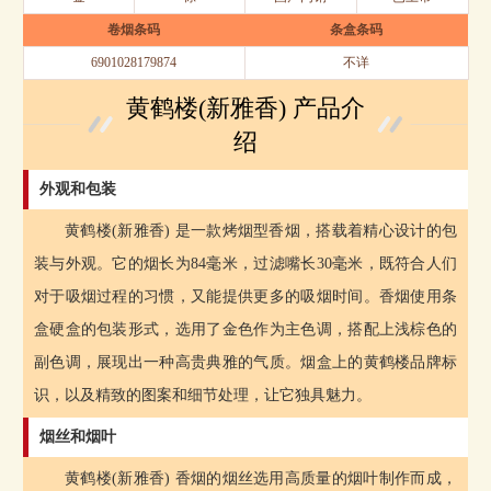
卷烟条码
条盒条码
6901028179874
不详
黄鹤楼(新雅香) 产品介
绍
外观和包装
黄鹤楼(新雅香) 是一款烤烟型香烟，搭载着精心设计的包
装与外观。它的烟长为84毫米，过滤嘴长30毫米，既符合人们
对于吸烟过程的习惯，又能提供更多的吸烟时间。香烟使用条
盒硬盒的包装形式，选用了金色作为主色调，搭配上浅棕色的
副色调，展现出一种高贵典雅的气质。烟盒上的黄鹤楼品牌标
识，以及精致的图案和细节处理，让它独具魅力。
烟丝和烟叶
黄鹤楼(新雅香) 香烟的烟丝选用高质量的烟叶制作而成，