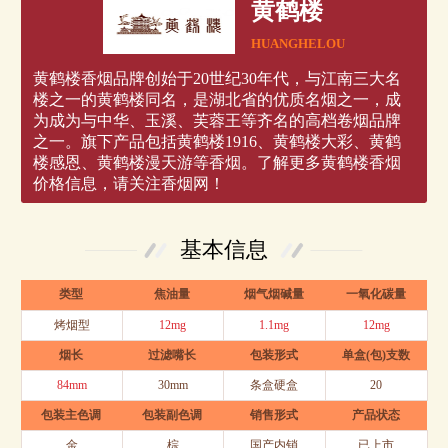
黄鹤楼
HUANGHELOU
黄鹤楼香烟品牌创始于20世纪30年代，与江南三大名
楼之一的黄鹤楼同名，是湖北省的优质名烟之一，成
为成为与中华、玉溪、芙蓉王等齐名的高档卷烟品牌
之一。旗下产品包括黄鹤楼1916、黄鹤楼大彩、黄鹤
楼感恩、黄鹤楼漫天游等香烟。了解更多黄鹤楼香烟
价格信息，请关注香烟网！
基本信息
类型
焦油量
烟气烟碱量
一氧化碳量
烤烟型
12mg
1.1mg
12mg
烟长
过滤嘴长
包装形式
单盒(包)支数
84mm
30mm
条盒硬盒
20
包装主色调
包装副色调
销售形式
产品状态
金
棕
国产内销
已上市