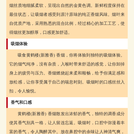
烟丝质地细腻柔软，呈现出自然的金黄色调。新鲜程度保持在
最佳状态，让吸烟者感受到原汁原味的纯正香烟风味。烟叶来
自优质产地，采用熟悉的混合比例，经过精心的加工工艺，使
得烟丝更加醇厚，口感更加舒适。
吸烟体验
吸食黄鹤楼(新雅香) 香烟，你将体验到独特的吸烟体验。
它的烟气纯净，没有杂质，入喉时带来舒适的感觉，让你卸掉
身上的疲劳与压力。香烟燃烧起来柔和顺畅，给予你满足感和
放松感，让你享受属于自己的喘息时刻。吸烟时的口感丝丝入
扣，令人愉悦。
香气和口感
黄鹤楼(新雅香) 香烟散发出浓郁的香气，独特的调香成分
使其香气别具一格，让人留连忘返。吸烟时，口腔中弥漫着丰
富的香气，令人陶醉其中。放在鼻腔中的余味让人神清气爽，