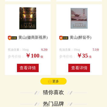
黄山(徽商新视界)
黄山(醉翁亭)
焦油含量：10mg
6.2分
焦油含量：10mg
5.1分
￥100
￥35
参考价格：
参考价格：
/盒
/盒
查看详情
查看详情
更多
猜你喜欢
热门品牌