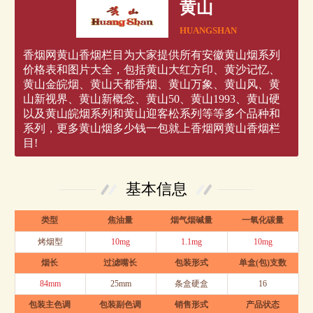
黄山
HUANGSHAN
香烟网黄山香烟栏目为大家提供所有安徽黄山烟系列
价格表和图片大全，包括黄山大红方印、黄沙记忆、
黄山金皖烟、黄山天都香烟、黄山万象、黄山风、黄
山新视界、黄山新概念、黄山50、黄山1993、黄山硬
以及黄山皖烟系列和黄山迎客松系列等等多个品种和
系列，更多黄山烟多少钱一包就上香烟网黄山香烟栏
目!
基本信息
类型
焦油量
烟气烟碱量
一氧化碳量
烤烟型
10mg
1.1mg
10mg
烟长
过滤嘴长
包装形式
单盒(包)支数
84mm
25mm
条盒硬盒
16
包装主色调
包装副色调
销售形式
产品状态