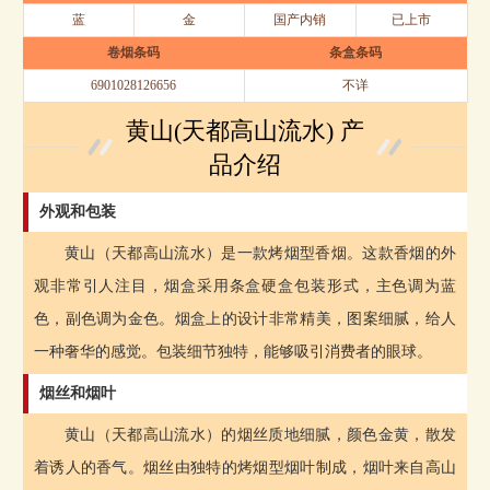
蓝
金
国产内销
已上市
卷烟条码
条盒条码
6901028126656
不详
黄山(天都高山流水) 产
品介绍
外观和包装
黄山（天都高山流水）是一款烤烟型香烟。这款香烟的外
观非常引人注目，烟盒采用条盒硬盒包装形式，主色调为蓝
色，副色调为金色。烟盒上的设计非常精美，图案细腻，给人
一种奢华的感觉。包装细节独特，能够吸引消费者的眼球。
烟丝和烟叶
黄山（天都高山流水）的烟丝质地细腻，颜色金黄，散发
着诱人的香气。烟丝由独特的烤烟型烟叶制成，烟叶来自高山