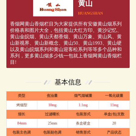
黄山
HUANGSHAN
香烟网黄山香烟栏目为大家提供所有安徽黄山烟系列
价格表和图片大全，包括黄山大红方印、黄沙记忆、
黄山金皖烟、黄山天都香烟、黄山万象、黄山风、黄
山新视界、黄山新概念、黄山50、黄山1993、黄山硬
以及黄山皖烟系列和黄山迎客松系列等等多个品种和
系列，更多黄山烟多少钱一包就上香烟网黄山香烟栏
目!
基本信息
类型
焦油量
烟气烟碱量
一氧化碳量
烤烟型
10mg
1.1mg
11mg
烟长
过滤嘴长
包装形式
单盒(包)支数
84mm
25mm
条盒硬盒
20
包装主色调
包装副色调
销售形式
产品状态