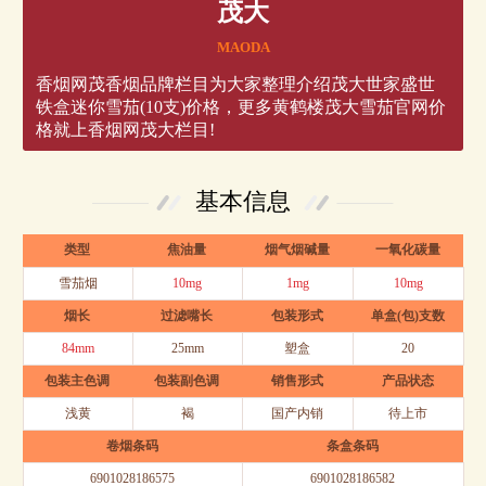
茂大
MAODA
香烟网茂香烟品牌栏目为大家整理介绍茂大世家盛世
铁盒迷你雪茄(10支)价格，更多黄鹤楼茂大雪茄官网价
格就上香烟网茂大栏目!
基本信息
类型
焦油量
烟气烟碱量
一氧化碳量
雪茄烟
10mg
1mg
10mg
烟长
过滤嘴长
包装形式
单盒(包)支数
84mm
25mm
塑盒
20
包装主色调
包装副色调
销售形式
产品状态
浅黄
褐
国产内销
待上市
卷烟条码
条盒条码
6901028186575
6901028186582