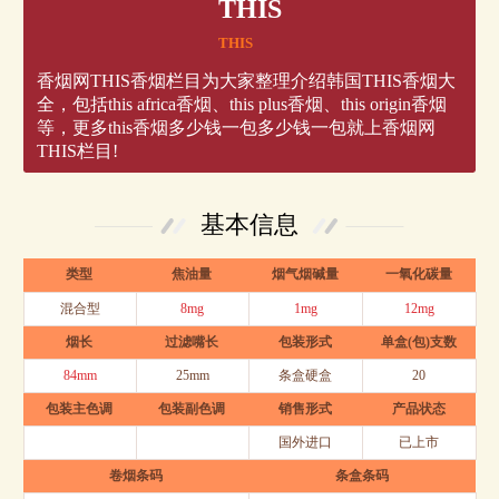
THIS
THIS
香烟网THIS香烟栏目为大家整理介绍韩国THIS香烟大
全，包括this africa香烟、this plus香烟、this origin香烟
等，更多this香烟多少钱一包多少钱一包就上香烟网
THIS栏目!
基本信息
类型
焦油量
烟气烟碱量
一氧化碳量
混合型
8mg
1mg
12mg
烟长
过滤嘴长
包装形式
单盒(包)支数
84mm
25mm
条盒硬盒
20
包装主色调
包装副色调
销售形式
产品状态
国外进口
已上市
卷烟条码
条盒条码