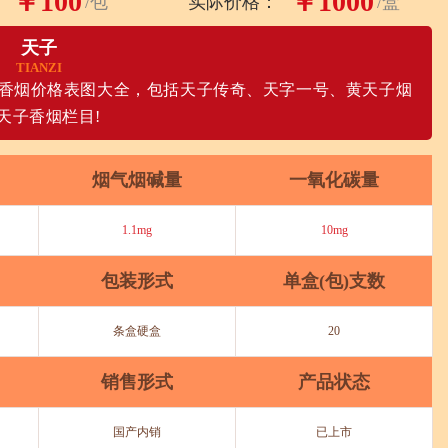
￥100
￥1000
/包
实际价格：
/盒
天子
TIANZI
香烟价格表图大全，包括天子传奇、天字一号、黄天子烟
天子香烟栏目!
烟气烟碱量
一氧化碳量
1.1mg
10mg
包装形式
单盒(包)支数
条盒硬盒
20
销售形式
产品状态
国产内销
已上市