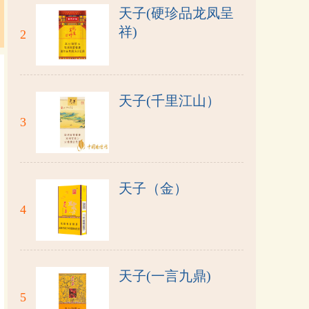
天子(硬珍品龙凤呈
祥)
2
天子(千里江山）
3
天子（金）
4
天子(一言九鼎)
5