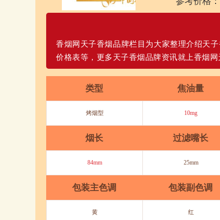
参考价格：
香烟网天子香烟品牌栏目为大家整理介绍天子
价格表等，更多天子香烟品牌资讯就上香烟网
类型
焦油量
烤烟型
10mg
烟长
过滤嘴长
84mm
25mm
包装主色调
包装副色调
黄
红