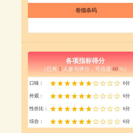
卷烟条码
各项指标得分
（已有
1
人参与评分，可信度
60
%）
口味：
6分
外观：
6分
性价比：
6分
综合：
6分