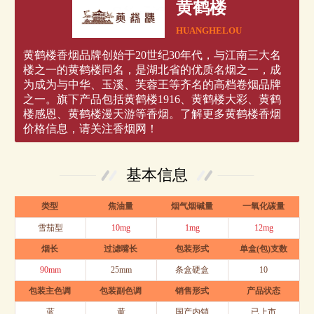
黄鹤楼
HUANGHELOU
黄鹤楼香烟品牌创始于20世纪30年代，与江南三大名
楼之一的黄鹤楼同名，是湖北省的优质名烟之一，成
为成为与中华、玉溪、芙蓉王等齐名的高档卷烟品牌
之一。旗下产品包括黄鹤楼1916、黄鹤楼大彩、黄鹤
楼感恩、黄鹤楼漫天游等香烟。了解更多黄鹤楼香烟
价格信息，请关注香烟网！
基本信息
类型
焦油量
烟气烟碱量
一氧化碳量
雪茄型
10mg
1mg
12mg
烟长
过滤嘴长
包装形式
单盒(包)支数
90mm
25mm
条盒硬盒
10
包装主色调
包装副色调
销售形式
产品状态
蓝
黄
国产内销
已上市