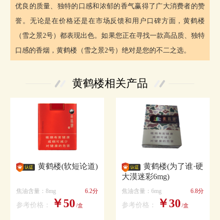
优良的质量、独特的口感和浓郁的香气赢得了广大消费者的赞
誉。无论是在价格还是在市场反馈和用户口碑方面，黄鹤楼
（雪之景2号）都表现出色。如果您正在寻找一款高品质、独特
口感的香烟，黄鹤楼（雪之景2号）绝对是您的不二之选。
黄鹤楼相关产品
黄鹤楼(软短论道)
黄鹤楼(为了谁·硬
大漠迷彩6mg)
焦油含量：8mg
6.2分
焦油含量：6mg
6.8分
￥50
￥30
参考价格：
参考价格：
/盒
/盒