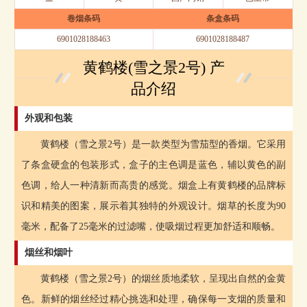
卷烟条码
条盒条码
6901028188463
6901028188487
黄鹤楼(雪之景2号) 产
品介绍
外观和包装
黄鹤楼（雪之景2号）是一款类型为雪茄型的香烟。它采用
了条盒硬盒的包装形式，盒子的主色调是蓝色，辅以黄色的副
色调，给人一种清新而高贵的感觉。烟盒上有黄鹤楼的品牌标
识和精美的图案，展示着其独特的外观设计。烟草的长度为90
毫米，配备了25毫米的过滤嘴，使吸烟过程更加舒适和顺畅。
烟丝和烟叶
黄鹤楼（雪之景2号）的烟丝质地柔软，呈现出自然的金黄
色。新鲜的烟丝经过精心挑选和处理，确保每一支烟的质量和