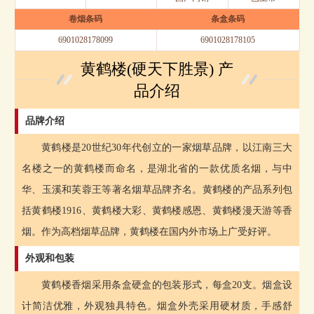
卷烟条码
条盒条码
6901028178099
6901028178105
黄鹤楼(硬天下胜景) 产
品介绍
品牌介绍
黄鹤楼是20世纪30年代创立的一家烟草品牌，以江南三大
名楼之一的黄鹤楼而命名，是湖北省的一款优质名烟，与中
华、玉溪和芙蓉王等著名烟草品牌齐名。黄鹤楼的产品系列包
括黄鹤楼1916、黄鹤楼大彩、黄鹤楼感恩、黄鹤楼漫天游等香
烟。作为高档烟草品牌，黄鹤楼在国内外市场上广受好评。
外观和包装
黄鹤楼香烟采用条盒硬盒的包装形式，每盒20支。烟盒设
计简洁优雅，外观独具特色。烟盒外壳采用硬材质，手感舒