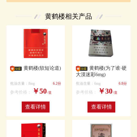
黄鹤楼相关产品
黄鹤楼(软短论道)
黄鹤楼(为了谁·硬
大漠迷彩6mg)
焦油含量：8mg
6.2分
焦油含量：6mg
6.8分
￥50
￥30
参考价格：
参考价格：
/盒
/盒
查看详情
查看详情