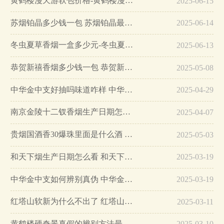
黄鹤楼漫天游软包价格-黄鹤楼漫天游软包多少钱一盒…
2025-06-15
苏烟铂晶多少钱一包 苏烟铂晶最新价格…
2025-06-14
冬虫夏草香烟一盒多少元-冬虫夏草香烟一盒多少元2025最新价格…
2025-06-13
恭贺新禧香烟多少钱一包 恭贺新禧香烟价格表和图片…
2025-05-08
中华金中支好抽吗味道咋样 中华金中支口感特点介绍…
2025-04-29
南京金陵十二钗香烟生产日期怎么看 南京金陵十二钗香烟保质期…
2025-04-07
贵烟国酒香30爆珠里面是什么酒 贵烟国酒香30怎么辨别真假…
2025-05-03
和天下烟生产日期怎么看 和天下烟真假辨别方法六个方面…
2025-03-19
中华金中支如何辨别真伪 中华金中支真假烟鉴别方法…
2025-03-19
红塔山软新为什么不出了 红塔山软新烟停售原因详解…
2025-03-11
黄鹤楼硬奇景真假的辨别方法最简单版…
2025-03-10