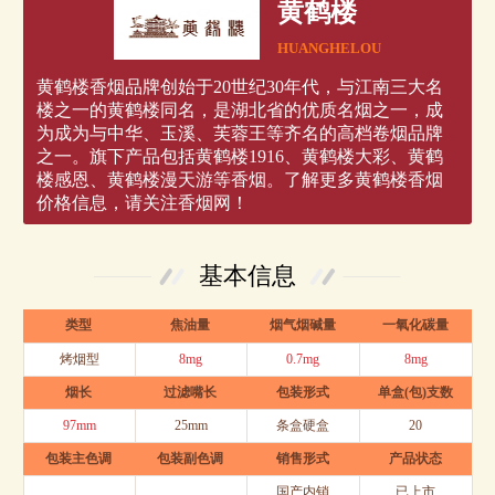
黄鹤楼
HUANGHELOU
黄鹤楼香烟品牌创始于20世纪30年代，与江南三大名
楼之一的黄鹤楼同名，是湖北省的优质名烟之一，成
为成为与中华、玉溪、芙蓉王等齐名的高档卷烟品牌
之一。旗下产品包括黄鹤楼1916、黄鹤楼大彩、黄鹤
楼感恩、黄鹤楼漫天游等香烟。了解更多黄鹤楼香烟
价格信息，请关注香烟网！
基本信息
类型
焦油量
烟气烟碱量
一氧化碳量
烤烟型
8mg
0.7mg
8mg
烟长
过滤嘴长
包装形式
单盒(包)支数
97mm
25mm
条盒硬盒
20
包装主色调
包装副色调
销售形式
产品状态
国产内销
已上市