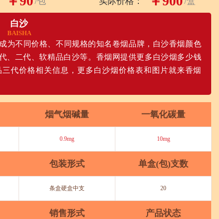
￥90
￥900
/包
实际价格：
/盒
白沙
BAISHA
展成为不同价格、不同规格的知名卷烟品牌，白沙香烟颜色
代、二代、软精品白沙等。香烟网提供更多白沙烟多少钱
品三代价格相关信息，更多白沙烟价格表和图片就来香烟
烟气烟碱量
一氧化碳量
0.9mg
10mg
包装形式
单盒(包)支数
条盒硬盒中支
20
销售形式
产品状态