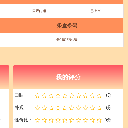
国产内销
已上市
条盒条码
6901028204804
我的评分
）
分
口味：
0分
分
外观：
0分
分
性价比：
0分