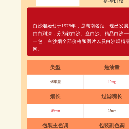
参考价格：
白沙烟始创于1975年，是湖南名烟。现已发
由白到深，分为软白沙、盒白沙、精品白沙一
一包，白沙烟全部价格和图片以及白沙烟精
网。
类型
焦油量
烤烟型
10mg
烟长
过滤嘴长
89mm
25mm
包装主色调
包装副色调