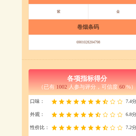
紫
金
卷烟条码
6901028204798
各项指标得分
（已有
1002
人参与评分，可信度
60
%
口味：
7.4
外观：
6.8
性价比：
7.2