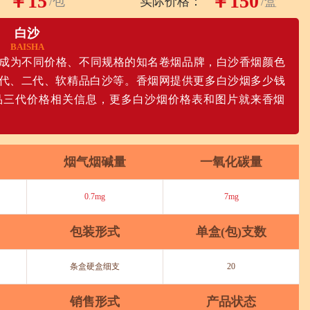
￥15
￥150
/包
实际价格：
/盒
白沙
BAISHA
展成为不同价格、不同规格的知名卷烟品牌，白沙香烟颜色
代、二代、软精品白沙等。香烟网提供更多白沙烟多少钱
品三代价格相关信息，更多白沙烟价格表和图片就来香烟
烟气烟碱量
一氧化碳量
0.7mg
7mg
包装形式
单盒(包)支数
条盒硬盒细支
20
销售形式
产品状态