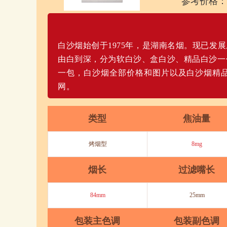
参考价格：
白沙烟始创于1975年，是湖南名烟。现已发
由白到深，分为软白沙、盒白沙、精品白沙一
一包，白沙烟全部价格和图片以及白沙烟精
网。
类型
焦油量
烤烟型
8mg
烟长
过滤嘴长
84mm
25mm
包装主色调
包装副色调