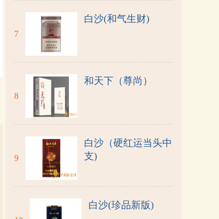
白沙(和气生财)
7
和天下（尊尚）
8
白沙（硬红运当头中
支)
9
白沙(珍品新版)