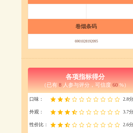
卷烟条码
6901028192095
各项指标得分
（已有
8
人参与评分，可信度
60
%）
口味：
2.8
外观：
3.7
性价比：
2.6