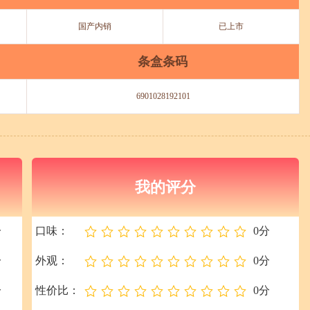
国产内销
已上市
条盒条码
6901028192101
我的评分
分
口味：
0分
分
外观：
0分
分
性价比：
0分