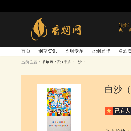
首页
烟草资讯
香烟专题
香烟品牌
名酒
>
>
>
当前位置：
香烟网
香烟品牌
白沙
白沙（
已有
人