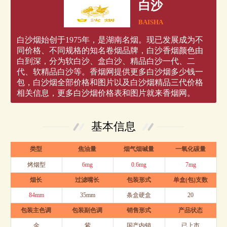
白沙
BAISHA
白沙烟始创于1975年，是湖南名烟。现已发展成为不
同价格、不同规格的知名卷烟品牌，白沙香烟颜色由
白到深，分为软白沙、盒白沙、精品白沙一代、二
代、软精品白沙等。香烟网提供更多白沙烟多少钱一
包，白沙烟全部价格和图片以及白沙烟精品三代价格
相关信息，更多白沙烟价格表和图片就来香烟网。
基本信息
类型
焦油量
烟气烟碱量
一氧化碳量
烤烟型
6mg
0.6mg
7mg
烟长
过滤嘴长
包装形式
单盒(包)支数
84mm
35mm
条盒硬盒
20
包装主色调
包装副色调
销售形式
产品状态
金
紫
国产内销
已上市