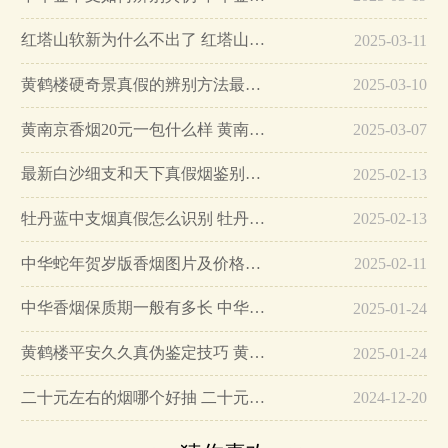
红塔山软新为什么不出了 红塔山软新烟停售原因详解…
2025-03-11
黄鹤楼硬奇景真假的辨别方法最简单版…
2025-03-10
黄南京香烟20元一包什么样 黄南京香烟真假鉴别…
2025-03-07
最新白沙细支和天下真假烟鉴别指南…
2025-02-13
牡丹蓝中支烟真假怎么识别 牡丹蓝中支烟真假鉴别带图…
2025-02-13
中华蛇年贺岁版香烟图片及价格大全…
2025-02-11
中华香烟保质期一般有多长 中华香烟保质期在哪里看的…
2025-01-24
黄鹤楼平安久久真伪鉴定技巧 黄鹤楼平安久久二维码在哪里…
2025-01-24
二十元左右的烟哪个好抽 二十元左右的香烟排行榜最新款…
2024-12-20