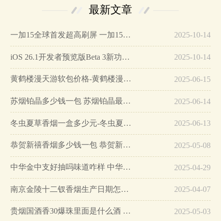
最新文章
一加15全球首发超高刷屏 一加15参数详细配置…
2025-10-14
iOS 26.1开发者预览版Beta 3新功能详解…
2025-10-14
黄鹤楼漫天游软包价格-黄鹤楼漫天游软包多少钱一盒…
2025-06-15
苏烟铂晶多少钱一包 苏烟铂晶最新价格…
2025-06-14
冬虫夏草香烟一盒多少元-冬虫夏草香烟一盒多少元2025最新价格…
2025-06-13
恭贺新禧香烟多少钱一包 恭贺新禧香烟价格表和图片…
2025-05-08
中华金中支好抽吗味道咋样 中华金中支口感特点介绍…
2025-04-29
南京金陵十二钗香烟生产日期怎么看 南京金陵十二钗香烟保质期…
2025-04-07
贵烟国酒香30爆珠里面是什么酒 贵烟国酒香30怎么辨别真假…
2025-05-03