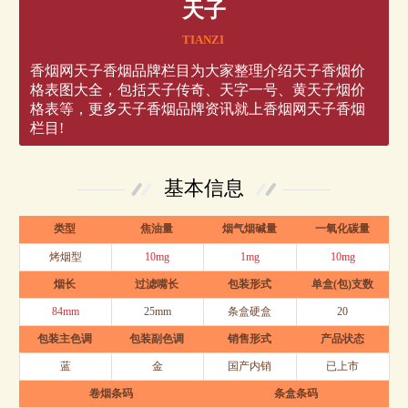
天子
TIANZI
香烟网天子香烟品牌栏目为大家整理介绍天子香烟价
格表图大全，包括天子传奇、天字一号、黄天子烟价
格表等，更多天子香烟品牌资讯就上香烟网天子香烟
栏目!
基本信息
类型
焦油量
烟气烟碱量
一氧化碳量
烤烟型
10mg
1mg
10mg
烟长
过滤嘴长
包装形式
单盒(包)支数
84mm
25mm
条盒硬盒
20
包装主色调
包装副色调
销售形式
产品状态
蓝
金
国产内销
已上市
卷烟条码
条盒条码