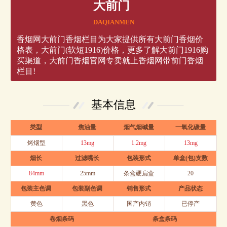
大前门
DAQIANMEN
香烟网大前门香烟栏目为大家提供所有大前门香烟价
格表，大前门(软短1916)价格，更多了解大前门1916购
买渠道，大前门香烟官网专卖就上香烟网带前门香烟
栏目!
基本信息
类型
焦油量
烟气烟碱量
一氧化碳量
烤烟型
13mg
1.2mg
13mg
烟长
过滤嘴长
包装形式
单盒(包)支数
84mm
25mm
条盒硬扁盒
20
包装主色调
包装副色调
销售形式
产品状态
黄色
黑色
国产内销
已停产
卷烟条码
条盒条码