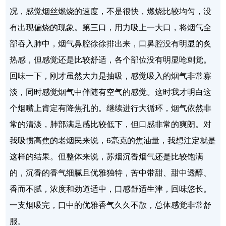
况，感觉烟丝燃烧的速度，不是很快，燃烧比较均匀，没
有出现偏烧的现象。第三口，用力吸上一大口，将烟气全
部吞入肺中，烟气鼻腔徐徐排出来，口鼻腔没有明显的炙
热感，但感觉还是比较舒适，各个部位没有明显呛刺觉。
回味一下，刚才虽然大力是抽吸，感觉吸入的烟气非常寡
淡，同时感觉烟气中伴随有空气的感觉。这时我才明白这
个烟嘴上肯定有降焦孔的。继续进行大循环，烟气依然非
常的清淡，肺部满足感比较低下，但口感非常的爽朗。对
我吸惯高焦的老烟民来说，6毫克的焦油量，我想注定就是
这样的结果。但整体来说，苏烟沉香烟气还是比较饱满
的，沉香的香气细腻且优雅独特，苦中带甜、甜中透醇、
香而不腻，浓度和劲道适中，口感舒适生津，回味悠长。
一支烟吸完，口中的优雅香气久久不散，总体感觉非常舒
服。