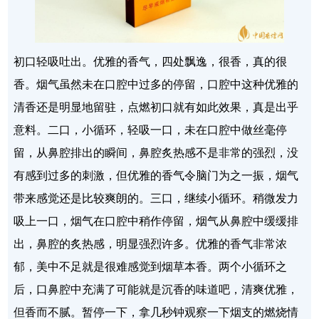
初口轻吸吐出。优雅的香气，四处飘逸，很香，真的很
香。烟气虽然未在口腔中过多的停留，口腔中这种优雅的
清香还是明显地留驻，点燃初口就有如此效果，真是出乎
意料。二口，小循环，轻吸一口，未在口腔中做丝毫停
留，从鼻腔排出的瞬间，鼻腔炙热感不是非常的强烈，没
有感到过多的刺激，但优雅的香气令脑门为之一振，烟气
带来感觉还是比较爽朗的。三口，继续小循环。稍微发力
吸上一口，烟气在口腔中稍作停留，烟气从鼻腔中缓缓排
出，鼻腔的炙热感，明显强烈许多。优雅的香气非常浓
郁，美中不足就是很难感觉到烟草本香。两个小循环之
后，口鼻腔中充满了可能就是沉香的味道吧，清爽优雅，
但香而不腻。暂停一下，拿几秒钟观察一下烟支的燃烧情