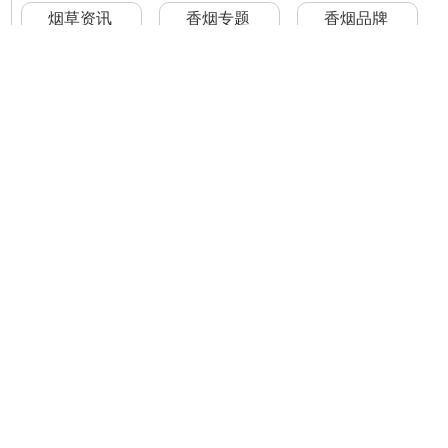
烟草资讯
香烟专题
香烟品牌
香烟评测
香烟排行榜
香烟库
首页
关于我们
TOP
为您推荐
沱牌 T88 50度 480ml 单瓶 浓香型白
酒
35元