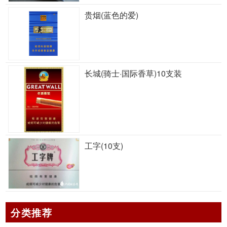
贵烟(蓝色的爱)
长城(骑士·国际香草)10支装
工字(10支)
分类推荐