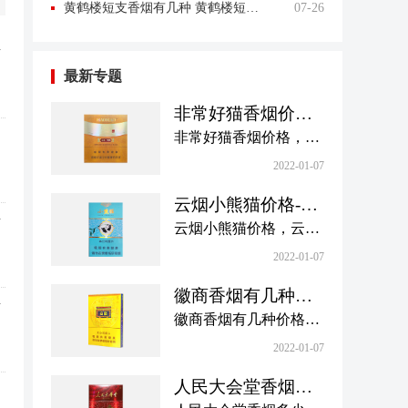
黄鹤楼短支香烟有几种 黄鹤楼短支香烟价格一览表
07-26
测
最新专题
非常好猫香烟价格-
非常好猫香烟价格
非常好猫香烟价格，好
样
一览表大全
猫卷烟成立于1993年，
2022-01-07
是陕西宝鸡卷烟厂的代
云烟小熊猫价格-云
表品牌，定位高档卷
烟
烟小熊猫价格表图
云烟小熊猫价格，云烟
烟。现在有很多品种，
合集
小熊猫烟是云烟品牌的
价格也各不相同，其中
2022-01-07
香烟。这款香烟的设计
非常好猫香烟深受烟民
徽商香烟有几种价
优雅、美观、清晰、醒
介
喜爱，下面小编带来了
格多少-徽商香烟价
徽商香烟有几种价格多
目，给人清新典雅的视
非常好猫香烟价格一览
格以及图片汇总
少，黄山卷烟是安徽中
觉冲击，那么，云烟小
2022-01-07
表大全，一起来了解下
烟实业有限公司的代表
熊猫一包多少钱？下面
吧。
人民大会堂香烟多
品牌，始建于1958年。
小编整理了云烟小熊猫