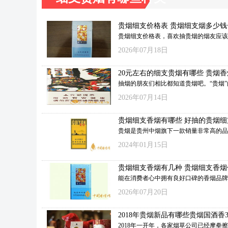
贵烟细支价格表 贵烟细支烟多少钱
贵烟细支价格表，喜欢抽贵烟的烟友应该
贵烟有很多系列产品，同时贵烟也是主打
2026年07月18日
烟市场，在高端卷烟领域备受好评，深受
的喜爱，随着细支香烟的市场需求越来越
20元左右的细支贵烟有哪些 贵烟
烟也出了几款细支烟，性价比都很不错，
图标一览
抽烟的朋友们相比都知道贵烟吧。“贵烟”
烟细支都是多少钱呢，下面一起来看看贵
配方以贵州几大烟叶主产区的优质特色原
价格表吧。
2026年07月14日
主，并采用了专门的工艺方法。且贵烟针
消费人群推出了不同香烟款式，那么在款
贵烟细支香烟有哪些 好抽的贵烟细
的贵烟香烟中，20元左右的细支贵烟有
贵烟是贵州中烟旗下一款销量非常高的品
我们一起来看看吧。
贵州中烟的顶梁柱。随着细支烟的快速发
2024年01月15日
烟也推出了许多细支烟的款式。贵烟细支
气不是很大，完全比不了南京、黄鹤楼。
贵烟细支香烟有几种 贵烟细支香烟
细支烟的口感非常不错，贵烟细支香烟有
览表
能在消费者心中拥有良好口碑的香烟品牌
下面香烟网小编将对好抽的贵烟细支推荐
不是一种简单的香烟。贵烟就是其中之一
绍，感兴趣的朋友一起来看看吧！
2026年07月20日
还享有“一云二贵三中华”的美誉。2020
欢迎的是细支香烟，贵烟还推出了三款新
2018年贵烟新品有哪些贵烟国酒香3
香烟。看来贵烟还是看中了细支香烟市场
出山
2018年一开年，各家烟草公司已经摩拳