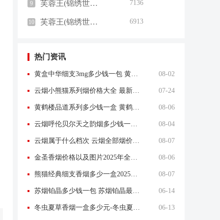
芙蓉王(锦绣世纪黑3mg)
7136
9
芙蓉王(锦绣世纪红5mg)
6913
10
热门资讯
黄盒中华细支3mg多少钱一包 黄盒中华细支3mg香烟价格查询
08-02
云烟小熊猫系列烟价格大全 最新云烟小熊猫图片报价
07-24
黄鹤楼品道系列多少钱一盒 黄鹤楼品道系列香烟价格表图片
08-06
云烟呼伦贝尔天之韵烟多少钱一盒中支价格
08-04
云烟属于什么档次 云烟全部烟价格表大全
08-07
金圣香烟价格以及图片2025年全部价格
08-06
熊猫经典细支香烟多少一盒2025新款
08-07
苏烟铂晶多少钱一包 苏烟铂晶最新价格
06-14
冬虫夏草香烟一盒多少元-冬虫夏草香烟一盒多少元2025最新价格
06-13