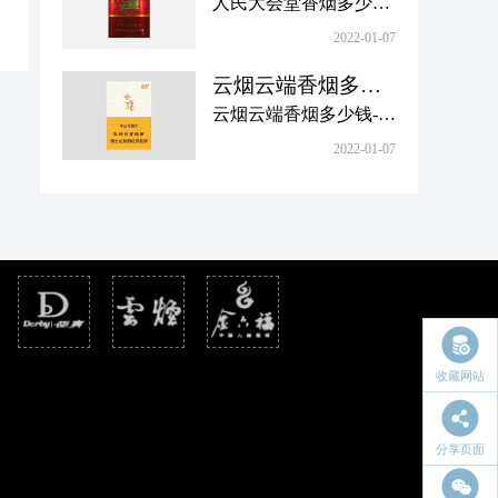
少钱一包-人民大会
人民大会堂香烟多少钱
目前有黄山新概念、黄
价格表图合集，欢迎大
堂香烟图片价格大
一包，“人民大会堂”是
山硬、黄山皖烟系列等
2022-01-07
家查阅。
全
香烟的一个品牌，1960
多个品种，一盒徽商烟
云烟云端香烟多少
年注册成功。1980年，
多少钱？下面小编为大
钱-云烟云端香烟价
云烟云端香烟多少钱-云
它为人民大会堂的纪念
家带来徽商香烟价格以
格表图合集
烟云端香烟价格表图合
品专门制作。人民大会
2022-01-07
及图片汇总，欢迎查
集，云烟香烟是云南中
堂的卷烟改造后，正式
阅。
烟旗下很知名的一个香
推向市场,目前仍在销
烟品牌，云烟云端是云
售。那么，人民大会堂
南中烟和浙江中烟共同
香烟图片价格如何？下
定制的一款香烟款式，
面小编整理了相关信
下面小编将为大家带来
息，一起看看。
最新介绍，感兴趣的朋
友一起来看看吧！
收藏网站
分享页面