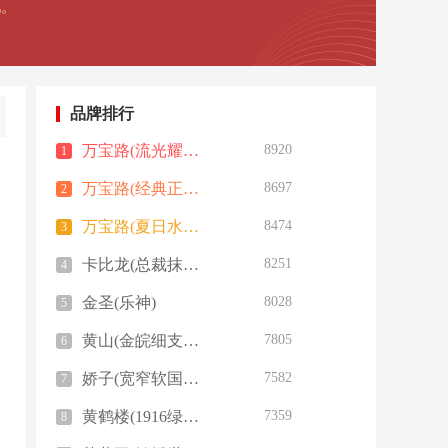
吧。
品牌排行
万宝路(流光耀金钛金版)
8920
1
万宝路(经典正红钛金版)
8697
2
万宝路(夏日水蜜桃双爆日税版)
8474
3
卡比龙(总裁抹茶绿日版)
8251
4
金圣(乐神)
8028
5
黄山(金皖细支玫瑰爆珠)
7805
6
娇子(宽窄软国宝)
7582
7
黄鹤楼(1916绿1mg)
7359
8