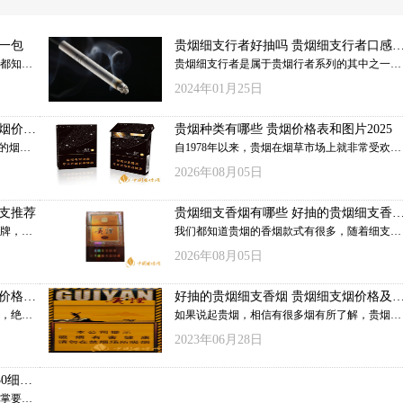
一包
贵烟细支行者好抽吗 贵烟细支行者口感
评
都知道
贵烟细支行者是属于贵烟行者系列的其中之一，
高端卷
也是非常出彩的香烟。以经典的贵烟口感作为基
2024年01月25日
消费者
础，又添加了几分流畅与舒适，深得广大烟民的
大，贵
喜爱，所以近几年来销量一直很不错。那么贵烟
香烟价格
贵烟种类有哪些 贵烟价格表和图片2025
那么贵
细支行者好抽吗 贵烟细支行者口感测评是怎么
的烟叶
自1978年以来，贵烟在烟草市场上就非常受欢
烟细支
的呢?下面小编带大家了解一下。
料为
迎。作为高档卷烟的代理，贵烟也有很多品牌的
2026年08月05日
对不同
卷烟产品。你们都知道哪些贵烟呢？今天小编就
式众多
为大家介绍一下2020年贵烟价格表图大全。
支推荐
贵烟细支香烟有哪些 好抽的贵烟细支香
哪些呢，
推荐
牌，是
我们都知道贵烟的香烟款式有很多，随着细支烟
展，贵
的快速发展，贵烟也推出了许多细支烟的款式。
2026年08月05日
烟的名
贵烟细支烟的名气不是很大，完全比不了南京、
但贵烟
黄鹤楼。但贵烟细支烟的口感非常不错，接下来
价格一
好抽的贵烟细支香烟 贵烟细支烟价格及
哪些？
香烟网小编就为大家介绍一下贵烟细支香烟，希
绍
，绝对
如果说起贵烟，相信有很多烟有所了解，贵烟曾
进行介
望对大家有所帮助。
。贵烟
有“一云二贵三中华”的美称。随着细支烟的崛
2023年06月28日
年，最受
起，贵烟也推出了很多款细支烟，在这里就给大
型细支
家推荐几款口感非常好的贵烟细支烟，感
0细支
。那么
擦掌要大