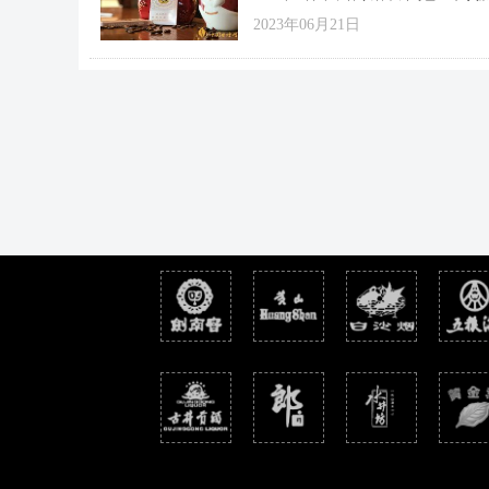
贵烟细支香烟有几种?接下来我们一起来
干一场了，其中云烟、2018年出了八款
下，顺便看看贵烟细支香烟价格一览表.
2023年06月21日
烟、黄鹤楼依然延续生肖烟的传统，贵烟
落后，出了细支产品。下面香烟网小编带