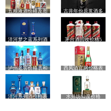
五粮液酒价格及图
古井年份原浆酒多
洋河梦之蓝系列酒
茅台酒回收价格5
泸州老窖价格表和
西凤酒官网价格表
洋河系列酒价格表
水井坊52度价格