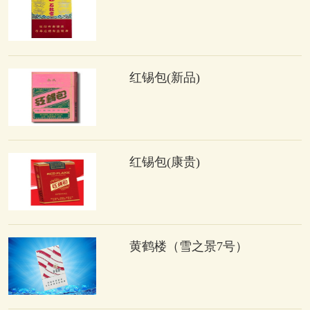
红锡包(新品)
红锡包(康贵)
黄鹤楼（雪之景7号）