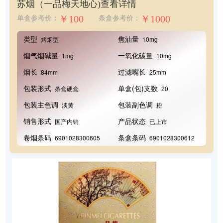
苏烟（一品梅天地心)
查看详情
￥100
￥1000
单盒参考价：
条盒参考价：
类型
焦油量
烤烟型
10mg
烟气烟碱量
一氧化碳量
1mg
10mg
烟长
过滤嘴长
84mm
25mm
包装形式
单盒(包)支数
条盒硬盒
20
包装主色调
包装副色调
淡黄
粉
销售形式
产品状态
国产内销
已上市
卷烟条码
条盒条码
6901028300605
6901028300612