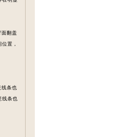
背面翻盖
间位置，
笼线条也
笼线条也