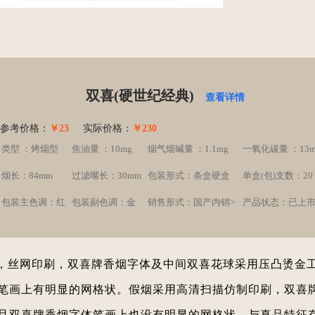
双喜(硬世纪经典)
查看详情
参考价格：
￥23
实际价格：
￥230
类型 ：烤烟型
焦油量 ：10mg
烟气烟碱量 ：1.1mg
一氧化碳量 ：13m
烟长：84mm
过滤嘴长：30mm
包装形式：条盒硬盒
单盒(包)支数：20
包装主色调：红
包装副色调：金
销售形式：国产内销>
产品状态：已上
，丝网印刷，双喜牌香烟字体及中间双喜花球采用压凸烫金
笔画上有明显的网格状。假烟采用高清扫描仿制印刷，双喜
且双喜牌香烟字体笔画上也没有明显的网格状，与真品特征