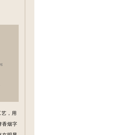
g
市
工艺，用
牌香烟字
存在明显