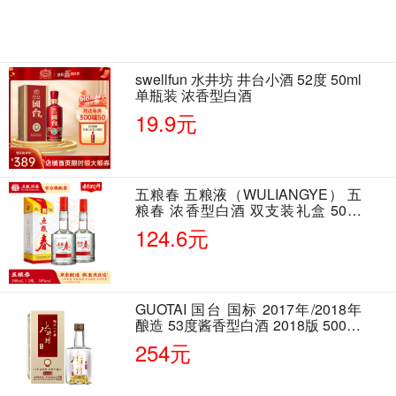
swellfun 水井坊 井台小酒 52度 50ml
单瓶装 浓香型白酒
19.9元
五粮春 五粮液（WULIANGYE） 五
粮春 浓香型白酒 双支装礼盒 50度
500ml*2瓶 含酒具
124.6元
GUOTAI 国台 国标 2017年/2018年
酿造 53度酱香型白酒 2018版 500ml
单瓶装
254元