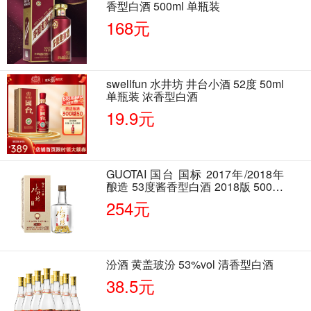
香型白酒 500ml 单瓶装
168元
swellfun 水井坊 井台小酒 52度 50ml
单瓶装 浓香型白酒
19.9元
GUOTAI 国台 国标 2017年/2018年
酿造 53度酱香型白酒 2018版 500ml
单瓶装
254元
汾酒 黄盖玻汾 53%vol 清香型白酒
38.5元