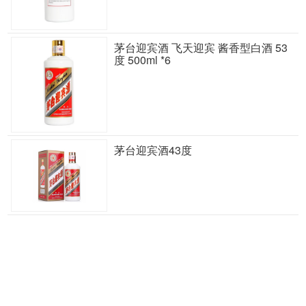
茅台迎宾酒 飞天迎宾 酱香型白酒 53
度 500ml *6
茅台迎宾酒43度