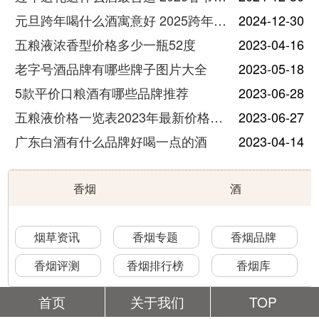
元旦跨年喝什么酒寓意好 2025跨年热门酒推荐
2024-12-30
五粮液浓香型价格多少一瓶52度
2023-04-16
老字号酒品牌有哪些牌子图片大全
2023-05-18
5款平价口粮酒有哪些品牌推荐
2023-06-28
五粮液价格一览表2023年最新价格及图片
2023-06-27
广东白酒有什么品牌好喝一点的酒
2023-04-14
香烟
酒
烟草资讯
香烟专题
香烟品牌
香烟评测
香烟排行榜
香烟库
首页
关于我们
TOP