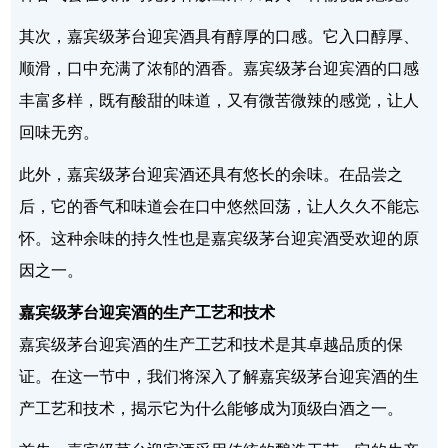
其次，嘉宾级茅台迎宾酒具有醇厚的口感。它入口醇厚、
顺滑，口中充满了浓郁的酒香。嘉宾级茅台迎宾酒的口感
丰富多样，既有酸甜的味道，又有微苦微辣的感觉，让人
回味无穷。
此外，嘉宾级茅台迎宾酒还具有悠长的余味。在品尝之
后，它的香气和味道会在口中悠然回荡，让人久久不能忘
怀。这种余味的持久性也是嘉宾级茅台迎宾酒受欢迎的原
因之一。
嘉宾级茅台迎宾酒的生产工艺和技术
嘉宾级茅台迎宾酒的生产工艺和技术是其卓越品质的保
证。在这一节中，我们将深入了解嘉宾级茅台迎宾酒的生
产工艺和技术，揭示它为什么能够成为顶级白酒之一。