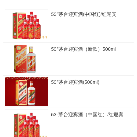
53°茅台迎宾酒(中国红)/红迎宾
53°茅台迎宾酒（新款）500ml
53°茅台迎宾酒(500ml)
53°茅台迎宾酒（中国红）/红迎宾