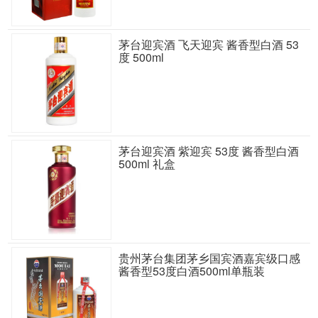
茅台迎宾酒 飞天迎宾 酱香型白酒 53
度 500ml
茅台迎宾酒 紫迎宾 53度 酱香型白酒
500ml 礼盒
贵州茅台集团茅乡国宾酒嘉宾级口感
酱香型53度白酒500ml单瓶装