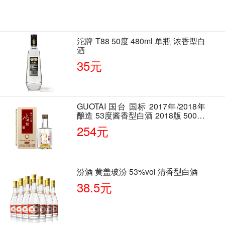
沱牌 T88 50度 480ml 单瓶 浓香型白
酒
35元
GUOTAI 国台 国标 2017年/2018年
酿造 53度酱香型白酒 2018版 500ml
单瓶装
254元
汾酒 黄盖玻汾 53%vol 清香型白酒
38.5元