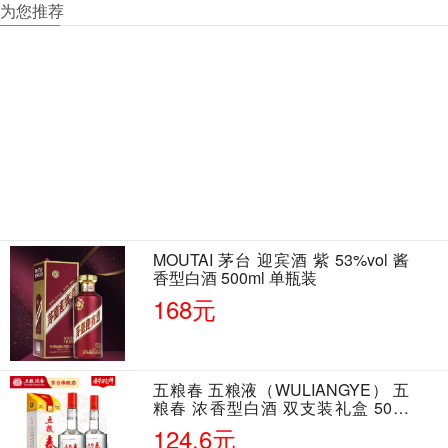
为您推荐
MOUTAI 茅台 迎宾酒 紫 53%vol 酱
香型白酒 500ml 单瓶装
168元
五粮春 五粮液（WULIANGYE） 五
粮春 浓香型白酒 双支装礼盒 50度
500ml*2瓶 含酒具
124.6元