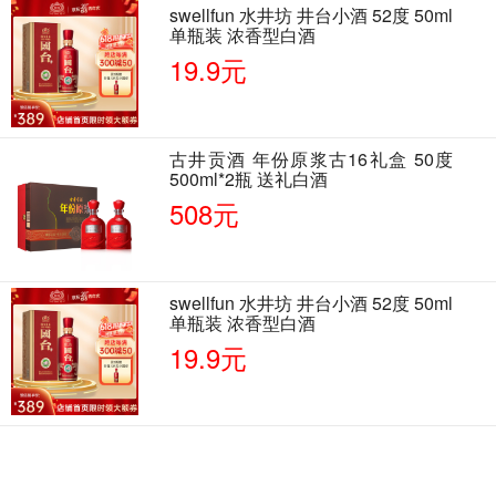
swellfun 水井坊 井台小酒 52度 50ml
单瓶装 浓香型白酒
19.9元
古井贡酒 年份原浆古16礼盒 50度
500ml*2瓶 送礼白酒
508元
swellfun 水井坊 井台小酒 52度 50ml
单瓶装 浓香型白酒
19.9元