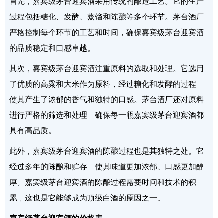
首先，嘉宾级茅台迎宾酒采用传统的酿造工艺。它的生产
过程包括糖化、发酵、蒸馏和陈酿等多个环节。茅台酒厂
严格控制每个环节的工艺和时间，确保嘉宾级茅台迎宾酒
的品质稳定和口感卓越。
其次，嘉宾级茅台迎宾酒注重原料的选取和处理。它选用
了优质的高粱和大米作为原料，经过糖化和发酵的过程，
使其产生了浓郁的香气和独特的口感。茅台酒厂还对原料
进行严格的筛选和处理，确保每一瓶嘉宾级茅台迎宾酒都
具有高品质。
此外，嘉宾级茅台迎宾酒的陈酿过程也是其独特之处。它
经过多年的陈酿和贮存，使其味道更加浓郁、口感更加醇
厚。嘉宾级茅台迎宾酒的陈酿过程需要时间和技术的积
累，这也是它能够成为顶级白酒的原因之一。
嘉宾级茅台迎宾酒的价格表