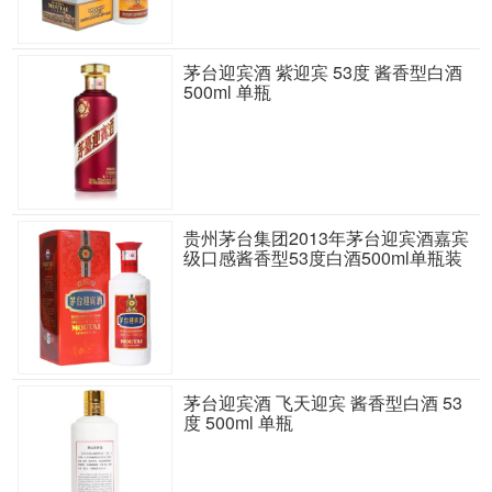
茅台迎宾酒 紫迎宾 53度 酱香型白酒
500ml 单瓶
贵州茅台集团2013年茅台迎宾酒嘉宾
级口感酱香型53度白酒500ml单瓶装
茅台迎宾酒 飞天迎宾 酱香型白酒 53
度 500ml 单瓶