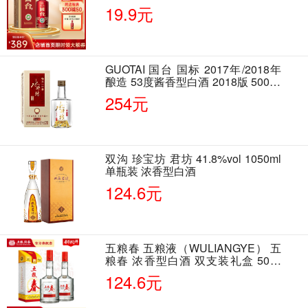
19.9元
GUOTAI 国台 国标 2017年/2018年
酿造 53度酱香型白酒 2018版 500ml
单瓶装
254元
双沟 珍宝坊 君坊 41.8%vol 1050ml
单瓶装 浓香型白酒
124.6元
五粮春 五粮液（WULIANGYE） 五
粮春 浓香型白酒 双支装礼盒 50度
500ml*2瓶 含酒具
124.6元