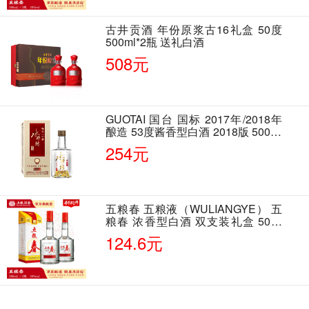
古井贡酒 年份原浆古16礼盒 50度
500ml*2瓶 送礼白酒
508元
GUOTAI 国台 国标 2017年/2018年
酿造 53度酱香型白酒 2018版 500ml
单瓶装
254元
五粮春 五粮液（WULIANGYE） 五
粮春 浓香型白酒 双支装礼盒 50度
500ml*2瓶 含酒具
124.6元