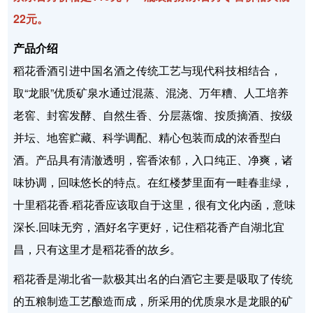
22元。
产品介绍
稻花香酒引进中国名酒之传统工艺与现代科技相结合，
取“龙眼”优质矿泉水通过混蒸、混浇、万年糟、人工培养
老窖、封窖发酵、自然生香、分层蒸馏、按质摘酒、按级
并坛、地窖贮藏、科学调配、精心包装而成的浓香型白
酒。产品具有清澈透明，窖香浓郁，入口纯正、净爽，诸
味协调，回味悠长的特点。在红楼梦里面有一畦春韭绿，
十里稻花香.稻花香应该取自于这里，很有文化内函，意味
深长.回味无穷，酒好名字更好，记住稻花香产自湖北宜
昌，只有这里才是稻花香的故乡。
稻花香是湖北省一款极其出名的白酒它主要是吸取了传统
的五粮制造工艺酿造而成，所采用的优质泉水是龙眼的矿