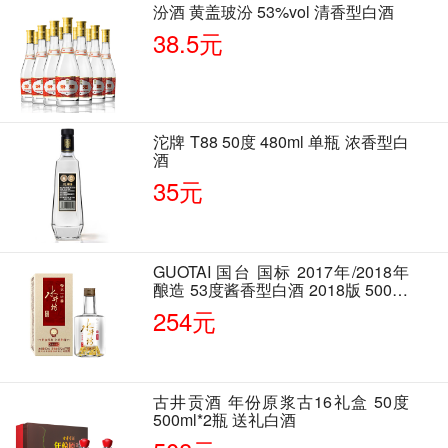
汾酒 黄盖玻汾 53%vol 清香型白酒
38.5元
沱牌 T88 50度 480ml 单瓶 浓香型白
酒
35元
GUOTAI 国台 国标 2017年/2018年
酿造 53度酱香型白酒 2018版 500ml
单瓶装
254元
古井贡酒 年份原浆古16礼盒 50度
500ml*2瓶 送礼白酒