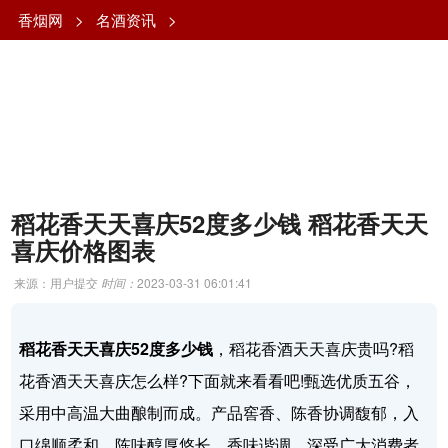
香烟网
>
名酒资讯
>
稻花香天天喜庆52度多少钱 稻花香天天
喜庆价格图表
来源：用户提交
时间：
2023-03-31 06:01:41
稻花香天天喜庆52度多少钱
，稻花香酒天天喜庆贵吗?稻
花香酒天天喜庆怎么样?下面就来看看吧!甄选优质五谷，
采用中高温大曲酿制而成。产品窖香、陈香协调馥郁，入
口绵顺柔和，陈味醇厚悠长，香味谐调，深受广大消费者