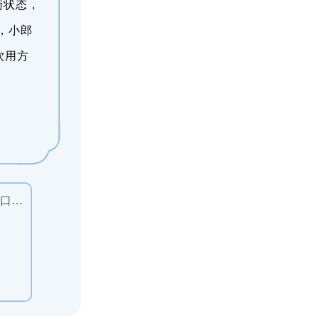
衡状态，
，小郎
饮用方
四川郎酒嘉宾郎小酒口感浓香型45度白酒100ml单瓶装