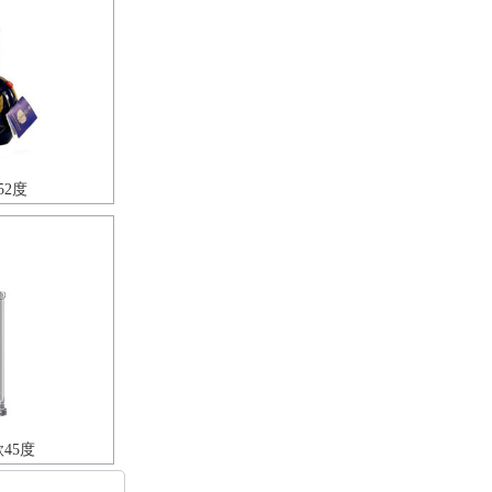
52度
45度