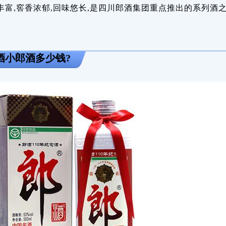
厚,丰富,窖香浓郁,回味悠长,是四川郎酒集团重点推出的系列酒
郎酒小郎酒多少钱?