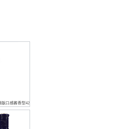
版口感酱香型42
瓶装