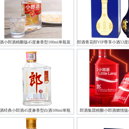
酒小郎酒精酿版45度兼香型100ml单瓶装
郎酒青花郎VIP尊享小酒53度
单瓶装
酒经典小郎酒45度兼香型白酒100ml单瓶
郎酒集团精酿小郎酒燃情版
100ml单瓶