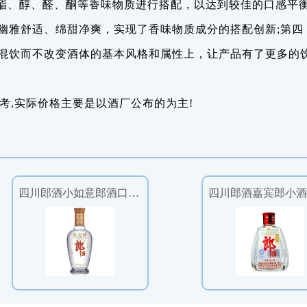
酯、醇、醛、酮等香味物质进行搭配，以达到较佳的口感平
幽雅舒适、绵甜净爽，实现了香味物质成分的搭配创新;第四
混饮而不改变酒体的基本风格和属性上，让产品有了更多的
考,实际价格主要是以酒厂公布的为主!
四川郎酒小如意郎酒口感浓香型53度白酒158ml单瓶装