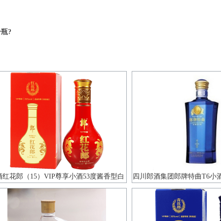
瓶?
酒红花郎（15）VIP尊享小酒53度酱香型白
四川郎酒集团郎牌特曲T6小酒
酒100ml单瓶装
度白酒100ml单